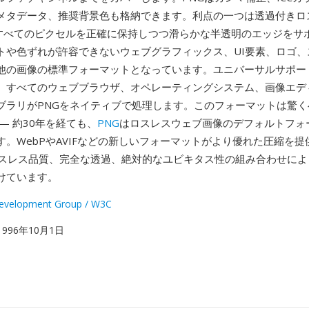
メタデータ、推奨背景色も格納できます。利点の一つは透過付きロ
Gはすべてのピクセルを正確に保持しつつ滑らかな半透明のエッジをサ
トや色ずれが許容できないウェブグラフィックス、UI要素、ロゴ、
他の画像の標準フォーマットとなっています。ユニバーサルサポー
。すべてのウェブブラウザ、オペレーティングシステム、画像エデ
ブラリがPNGをネイティブで処理します。このフォーマットは驚く
— 約30年を経ても、
PNG
はロスレスウェブ画像のデフォルトフォ
す。WebPやAVIFなどの新しいフォーマットがより優れた圧縮を
ロスレス品質、完全な透過、絶対的なユビキタス性の組み合わせによ
けています。
velopment Group / W3C
 1996年10月1日