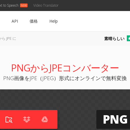
xt to Speech
Video Translator
API
価格
Help
素晴らしい
から JPE に
PNGからJPEコンバーター
PNG画像をJPE（JPEG）形式にオンラインで無料変換
PNG