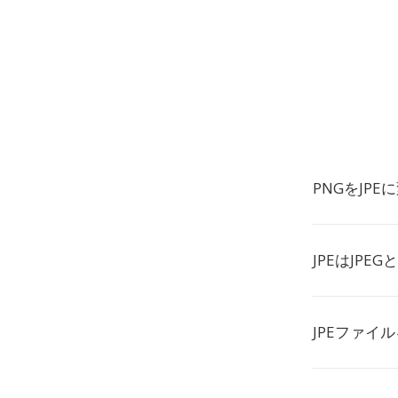
PNGをJP
JPEはJPE
JPEファイ