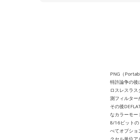
PNG（Portab
特許論争の後に
ロスレスラス
測フィルターが
その後DEF
なカラーモード
8/16ビット
べてオプショ
クセル単位ア