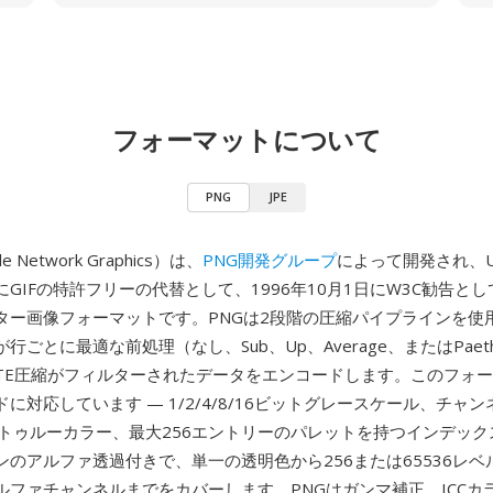
フォーマットについて
PNG
JPE
le Network Graphics）は、
PNG開発グループ
によって開発され、Un
GIFの特許フリーの代替として、1996年10月1日にW3C勧告と
ター画像フォーマットです。PNGは2段階の圧縮パイプラインを使
行ごとに最適な前処理（なし、Sub、Up、Average、またはPae
LATE圧縮がフィルターされたデータをエンコードします。このフォ
に対応しています — 1/2/4/8/16ビットグレースケール、チャ
のトゥルーカラー、最大256エントリーのパレットを持つインデックス
ンのアルファ透過付きで、単一の透明色から256または65536レベ
ルファチャンネルまでをカバーします。PNGはガンマ補正、ICCカ