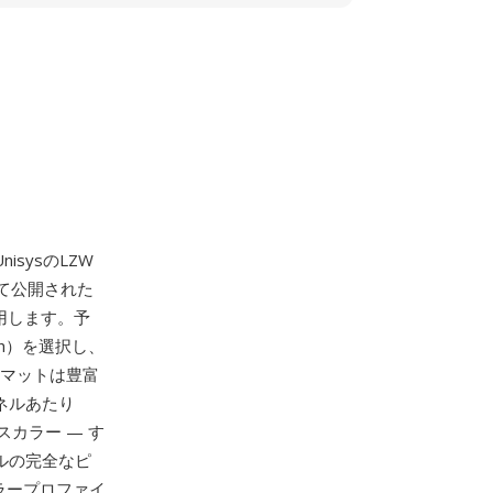
isysのLZW
して公開された
用します。予
th）を選択し、
ーマットは豊富
ンネルあたり
カラー — す
ルの完全なピ
ラープロファイ