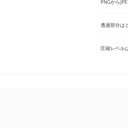
PNGからJ
透過部分は
圧縮レベル