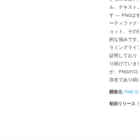
ル、テキスト
す — PN
ーティファク
ョット、その
的な強みです
ラミングライ
証明しており 
り続けていま
が、PNGの
存在であり続
開発元
:
PNG De
初回リリース
: