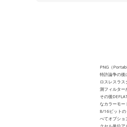
PNG（Portab
特許論争の後に
ロスレスラス
測フィルターが
その後DEF
なカラーモード
8/16ビット
べてオプショ
クセル単位ア