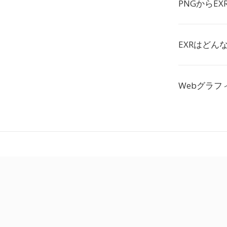
PNGからE
EXRはどん
Webグラ