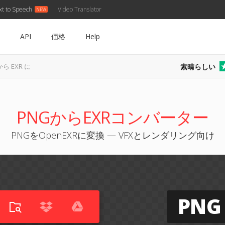
xt to Speech
Video Translator
API
価格
Help
素晴らしい
から EXR に
PNGからEXRコンバーター
PNGをOpenEXRに変換 — VFXとレンダリング向け
PNG