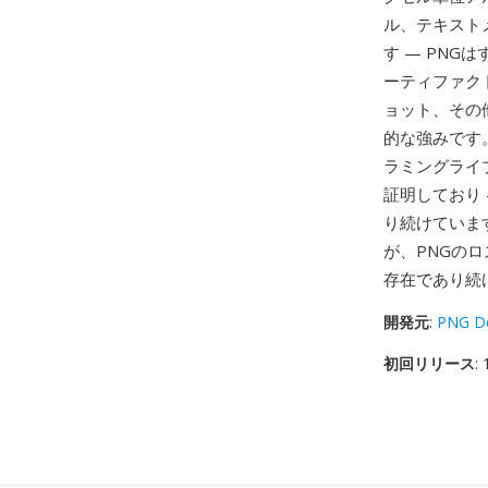
ル、テキスト
す — PN
ーティファク
ョット、その
的な強みです
ラミングライ
証明しており 
り続けていま
が、PNGの
存在であり続
開発元
:
PNG De
初回リリース
: