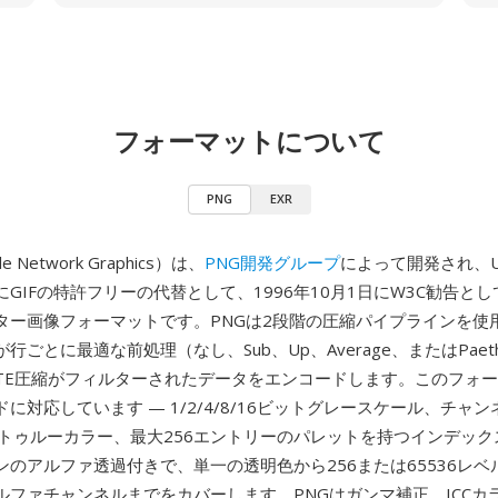
フォーマットについて
PNG
EXR
le Network Graphics）は、
PNG開発グループ
によって開発され、Un
GIFの特許フリーの代替として、1996年10月1日にW3C勧告と
ター画像フォーマットです。PNGは2段階の圧縮パイプラインを使
行ごとに最適な前処理（なし、Sub、Up、Average、またはPae
LATE圧縮がフィルターされたデータをエンコードします。このフォ
に対応しています — 1/2/4/8/16ビットグレースケール、チャ
のトゥルーカラー、最大256エントリーのパレットを持つインデックス
ンのアルファ透過付きで、単一の透明色から256または65536レベ
ルファチャンネルまでをカバーします。PNGはガンマ補正、ICCカ