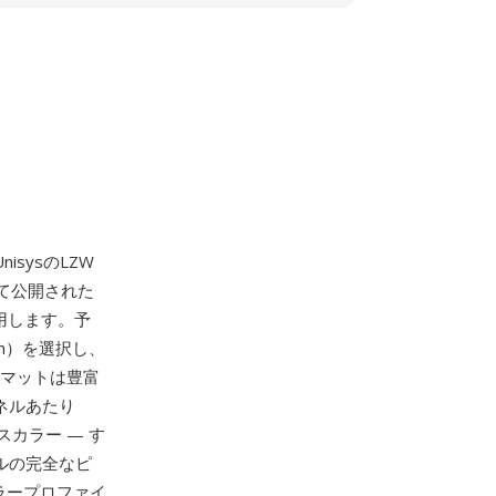
isysのLZW
して公開された
用します。予
th）を選択し、
ーマットは豊富
ンネルあたり
カラー — す
ルの完全なピ
ラープロファイ