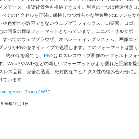
メタデータ、推奨背景色も格納できます。利点の一つは透過付きロ
Gはすべてのピクセルを正確に保持しつつ滑らかな半透明のエッジをサ
トや色ずれが許容できないウェブグラフィックス、UI要素、ロゴ、
他の画像の標準フォーマットとなっています。ユニバーサルサポー
。すべてのウェブブラウザ、オペレーティングシステム、画像エデ
ブラリがPNGをネイティブで処理します。このフォーマットは驚く
— 約30年を経ても、
PNG
はロスレスウェブ画像のデフォルトフォ
す。WebPやAVIFなどの新しいフォーマットがより優れた圧縮を
ロスレス品質、完全な透過、絶対的なユビキタス性の組み合わせによ
けています。
velopment Group / W3C
 1996年10月1日