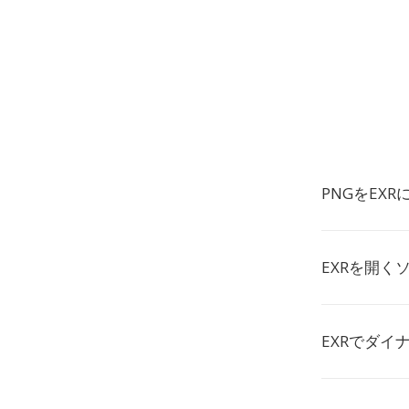
PNGをEX
EXRを開く
EXRでダ