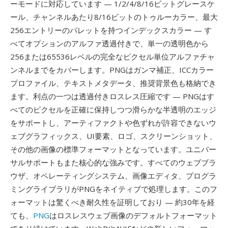
ーモードに対応しています — 1/2/4/8/16ビットグレースケ
ール、チャンネルあたり8/16ビットのトゥルーカラー、最大
256エントリーのパレットを持つインデックスカラー — す
べてオプションのアルファ透過付きで、単一の透明色から
256または65536レベルの完全なピクセル単位アルファチャ
ンネルまでをカバーします。PNGはガンマ補正、ICCカラー
プロファイル、テキストメタデータ、推奨背景色も格納でき
ます。利点の一つは透過付きロスレス圧縮です — PNGはす
べてのピクセルを正確に保持しつつ滑らかな半透明のエッジ
をサポートし、アーティファクトや色ずれが許容できないウ
ェブグラフィックス、UI要素、ロゴ、スクリーンショット、
その他の画像の標準フォーマットとなっています。ユニバー
サルサポートもまた核心的な強みです。すべてのウェブブラ
ウザ、オペレーティングシステム、画像エディタ、プログラ
ミングライブラリがPNGをネイティブで処理します。このフ
ォーマットは驚くべき耐久性を証明しており — 約30年を経
ても、
PNG
はロスレスウェブ画像のデフォルトフォーマット