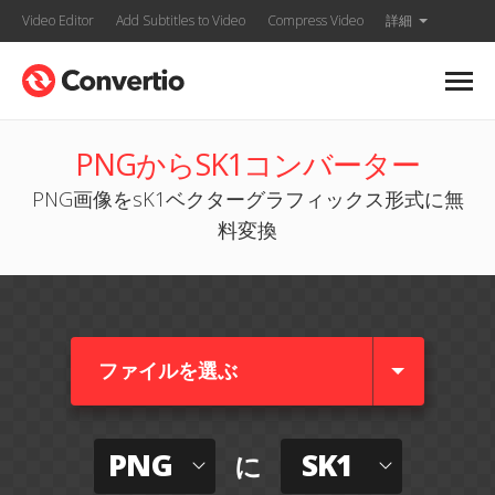
Video Editor
Add Subtitles to Video
Compress Video
詳細
PNGからSK1コンバーター
PNG画像をsK1ベクターグラフィックス形式に無
料変換
ファイルを選ぶ
PNG
SK1
に