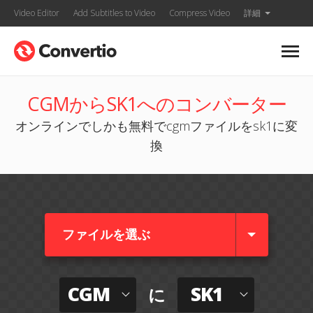
Video Editor
Add Subtitles to Video
Compress Video
詳細
CGMからSK1へのコンバーター
オンラインでしかも無料でcgmファイルをsk1に変
換
ファイルを選ぶ
CGM
SK1
に