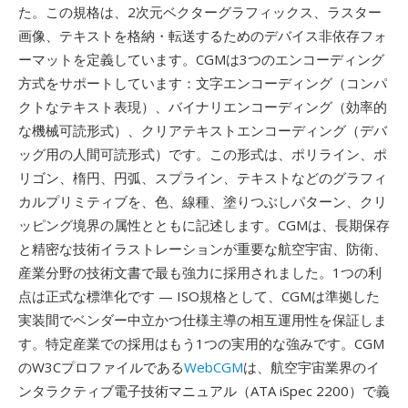
た。この規格は、2次元ベクターグラフィックス、ラスター
画像、テキストを格納・転送するためのデバイス非依存フォ
ーマットを定義しています。CGMは3つのエンコーディング
方式をサポートしています：文字エンコーディング（コンパ
クトなテキスト表現）、バイナリエンコーディング（効率的
な機械可読形式）、クリアテキストエンコーディング（デバ
ッグ用の人間可読形式）です。この形式は、ポリライン、ポ
リゴン、楕円、円弧、スプライン、テキストなどのグラフィ
カルプリミティブを、色、線種、塗りつぶしパターン、クリ
ッピング境界の属性とともに記述します。CGMは、長期保存
と精密な技術イラストレーションが重要な航空宇宙、防衛、
産業分野の技術文書で最も強力に採用されました。1つの利
点は正式な標準化です — ISO規格として、CGMは準拠した
実装間でベンダー中立かつ仕様主導の相互運用性を保証しま
す。特定産業での採用はもう1つの実用的な強みです。CGM
のW3Cプロファイルである
WebCGM
は、航空宇宙業界のイ
ンタラクティブ電子技術マニュアル（ATA iSpec 2200）で義