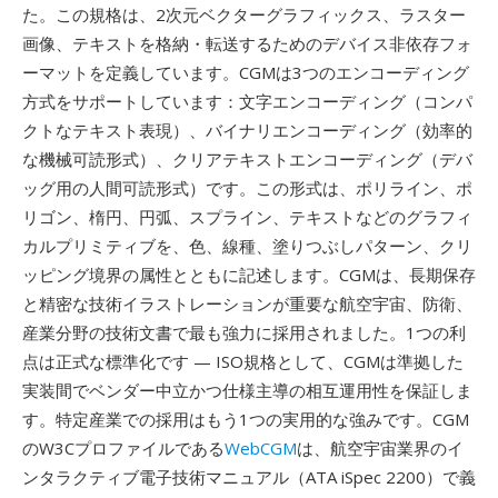
た。この規格は、2次元ベクターグラフィックス、ラスター
画像、テキストを格納・転送するためのデバイス非依存フォ
ーマットを定義しています。CGMは3つのエンコーディング
方式をサポートしています：文字エンコーディング（コンパ
クトなテキスト表現）、バイナリエンコーディング（効率的
な機械可読形式）、クリアテキストエンコーディング（デバ
ッグ用の人間可読形式）です。この形式は、ポリライン、ポ
リゴン、楕円、円弧、スプライン、テキストなどのグラフィ
カルプリミティブを、色、線種、塗りつぶしパターン、クリ
ッピング境界の属性とともに記述します。CGMは、長期保存
と精密な技術イラストレーションが重要な航空宇宙、防衛、
産業分野の技術文書で最も強力に採用されました。1つの利
点は正式な標準化です — ISO規格として、CGMは準拠した
実装間でベンダー中立かつ仕様主導の相互運用性を保証しま
す。特定産業での採用はもう1つの実用的な強みです。CGM
のW3Cプロファイルである
WebCGM
は、航空宇宙業界のイ
ンタラクティブ電子技術マニュアル（ATA iSpec 2200）で義