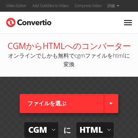
Video Editor
Add Subtitles to Video
Compress Video
詳細
CGMからHTMLへのコンバーター
オンラインでしかも無料でcgmファイルをhtmlに
変換
ファイルを選ぶ
CGM
HTML
に