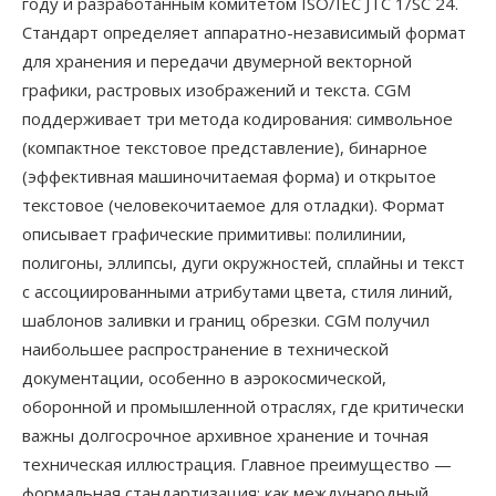
году и разработанным комитетом ISO/IEC JTC 1/SC 24.
Стандарт определяет аппаратно-независимый формат
для хранения и передачи двумерной векторной
графики, растровых изображений и текста. CGM
поддерживает три метода кодирования: символьное
(компактное текстовое представление), бинарное
(эффективная машиночитаемая форма) и открытое
текстовое (человекочитаемое для отладки). Формат
описывает графические примитивы: полилинии,
полигоны, эллипсы, дуги окружностей, сплайны и текст
с ассоциированными атрибутами цвета, стиля линий,
шаблонов заливки и границ обрезки. CGM получил
наибольшее распространение в технической
документации, особенно в аэрокосмической,
оборонной и промышленной отраслях, где критически
важны долгосрочное архивное хранение и точная
техническая иллюстрация. Главное преимущество —
формальная стандартизация: как международный