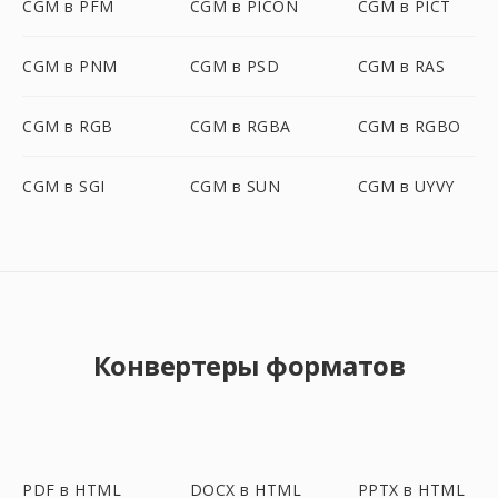
CGM в PFM
CGM в PICON
CGM в PICT
CGM в PNM
CGM в PSD
CGM в RAS
CGM в RGB
CGM в RGBA
CGM в RGBO
CGM в SGI
CGM в SUN
CGM в UYVY
Конвертеры форматов
PDF в HTML
DOCX в HTML
PPTX в HTML