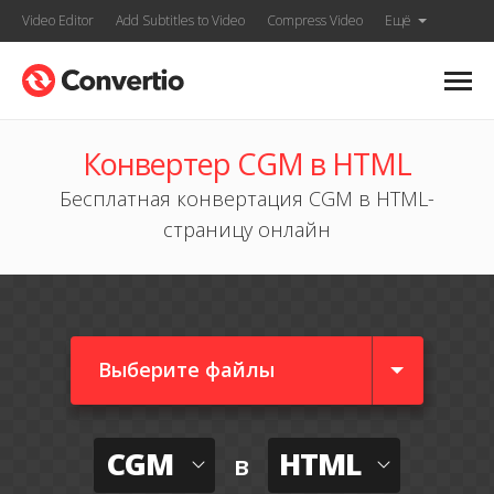
Video Editor
Add Subtitles to Video
Compress Video
Ещё
Конвертер CGM в HTML
Бесплатная конвертация CGM в HTML-
страницу онлайн
Выберите файлы
CGM
HTML
в