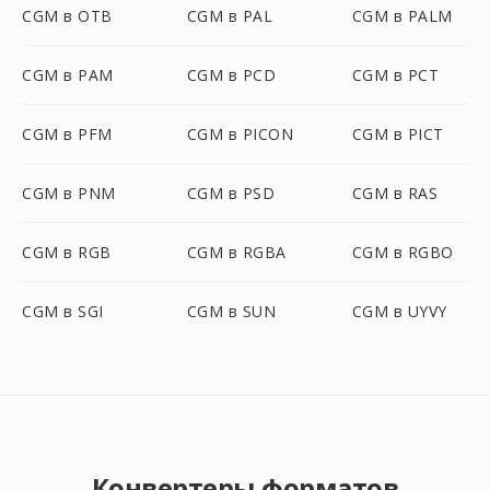
CGM в OTB
CGM в PAL
CGM в PALM
CGM в PAM
CGM в PCD
CGM в PCT
CGM в PFM
CGM в PICON
CGM в PICT
CGM в PNM
CGM в PSD
CGM в RAS
CGM в RGB
CGM в RGBA
CGM в RGBO
CGM в SGI
CGM в SUN
CGM в UYVY
Конвертеры форматов