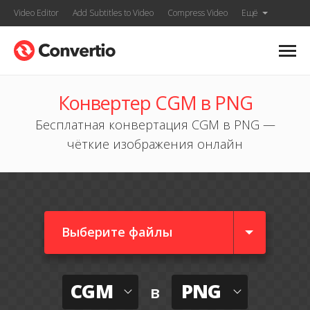
Video Editor
Add Subtitles to Video
Compress Video
Ещё
Конвертер CGM в PNG
Бесплатная конвертация CGM в PNG —
чёткие изображения онлайн
Выберите файлы
CGM
PNG
в