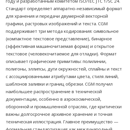
году и разработанным комитетом ISO/IEC JTC 1/SC 24.
Стандарт определяет аппаратно-независимый формат
для хранения и передачи двумерной векторной
графики, растровых изображений и текста. CGM
поддерживает три метода кодирования: символьное
(компактное текстовое представление), бинарное
(эффективная машиночитаемая форма) и открытое
текстовое (человекочитаемое для отладки). Формат
описывает графические примитивы: полилинии,
полигоны, эллипсы, дуги окружностей, сплайны и текст
с ассоциированными атрибутами цвета, стиля линий,
шаблонов заливки и границ обрезки. CGM получил
наибольшее распространение в технической
документации, особенно в аэрокосмической,
оборонной и промышленной отраслях, где критически
важны долгосрочное архивное хранение и точная
техническая иллюстрация. Главное преимущество —
формальная стандартизация: как международный