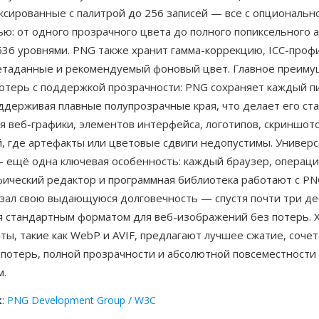
ксированные с палитрой до 256 записей — все с опциональн
ю: от одного прозрачного цвета до полного попиксельного 
536 уровнями. PNG также хранит гамма-коррекцию, ICC-проф
етаданные и рекомендуемый фоновый цвет. Главное преим
отерь с поддержкой прозрачности: PNG сохраняет каждый пи
оддерживая плавные полупрозрачные края, что делает его с
я веб-графики, элементов интерфейса, логотипов, скриншот
, где артефакты или цветовые сдвиги недопустимы. Универ
 ещё одна ключевая особенность: каждый браузер, операц
фический редактор и программная библиотека работают с PN
зал свою выдающуюся долговечность — спустя почти три де
я стандартным форматом для веб-изображений без потерь. 
ы, такие как WebP и AVIF, предлагают лучшее сжатие, соче
 потерь, полной прозрачности и абсолютной повсеместности
м.
к
:
PNG Development Group / W3C