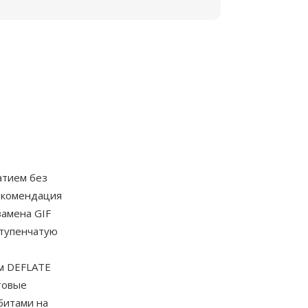
атием без
екомендация
замена GIF
ступенчатую
тм DEFLATE
товые
битами на