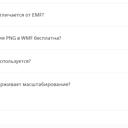
тличается от EMF?
ия PNG в WMF бесплатна?
спользуется?
рживает масштабирование?