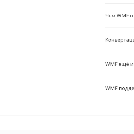
Чем WMF о
Конвертац
WMF ещё и
WMF подде