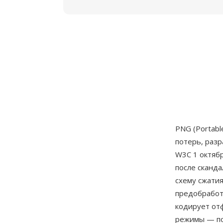
PNG (Portabl
потерь, раз
W3C 1 октябр
после сканда
схему сжати
предобработк
кодирует от
режимы — пол