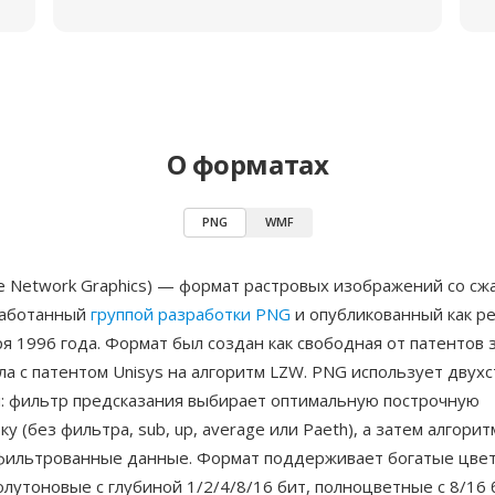
О форматах
PNG
WMF
e Network Graphics) — формат растровых изображений со сж
работанный
группой разработки PNG
и опубликованный как р
я 1996 года. Формат был создан как свободная от патентов 
ла с патентом Unisys на алгоритм LZW. PNG использует двух
я: фильтр предсказания выбирает оптимальную построчную
у (без фильтра, sub, up, average или Paeth), а затем алгори
фильтрованные данные. Формат поддерживает богатые цве
утоновые с глубиной 1/2/4/8/16 бит, полноцветные с 8/16 