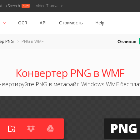
xt to Speech
Video Translator
ь
OCR
API
Стоимость
Help
Отлично
ер PNG
PNG в WMF
Конвертер PNG в WMF
нвертируйте PNG в метафайл Windows WMF беспла
PNG