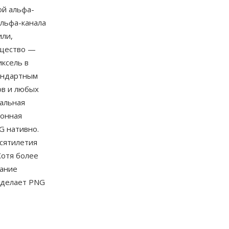
ой альфа-
альфа-канала
или,
ущество —
ксель в
тандартным
ов и любых
сальная
ионная
G нативно.
сятилетия
Хотя более
тание
 делает PNG