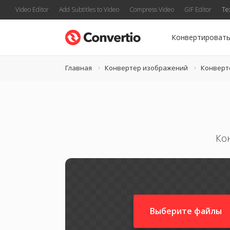
Video Editor
Add Subtitles to Video
Compress Video
GIF Editor
Te
Конвертироват
Главная
Конвертер изображений
Конверт
Ко
Выберите файлы