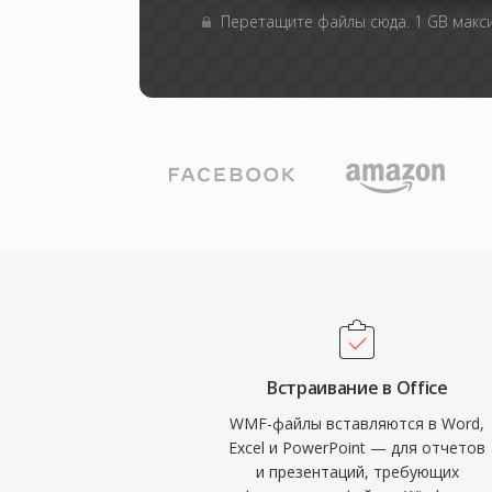
Перетащите файлы сюда. 1 GB мак
Встраивание в Office
WMF-файлы вставляются в Word,
Excel и PowerPoint — для отчетов
и презентаций, требующих