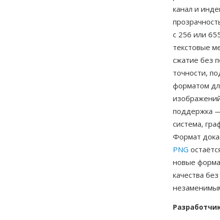
канал и инде
прозрачность
с 256 или 65
текстовые м
сжатие без п
точности, п
форматом дл
изображений
поддержка —
система, гра
Формат дока
PNG
остаётс
новые формат
качества без
незаменимы
Разработчи