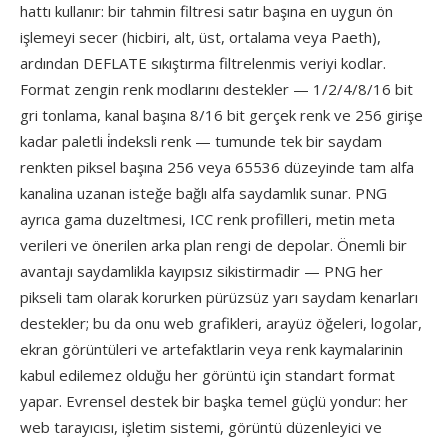
hattı kullanır: bir tahmin filtresi satır başına en uygun ön
işlemeyi secer (hicbiri, alt, üst, ortalama veya Paeth),
ardından DEFLATE sıkıştırma filtrelenmis veriyi kodlar.
Format zengin renk modlarını destekler — 1/2/4/8/16 bit
gri tonlama, kanal başına 8/16 bit gerçek renk ve 256 girişe
kadar paletli i̇ndeksli renk — tumunde tek bir saydam
renkten piksel başına 256 veya 65536 düzeyinde tam alfa
kanalina uzanan isteğe bağlı alfa saydamlık sunar. PNG
ayrıca gama duzeltmesi, ICC renk profilleri, metin meta
verileri ve önerilen arka plan rengi de depolar. Önemli bir
avantajı saydamlikla kayıpsız sikistirmadir — PNG her
pikseli tam olarak korurken pürüzsüz yarı saydam kenarları
destekler; bu da onu web grafikleri, arayüz öğeleri, logolar,
ekran görüntüleri ve artefaktlarin veya renk kaymalarinin
kabul edilemez olduğu her görüntü için standart format
yapar. Evrensel destek bir başka temel güçlü yondur: her
web tarayıcısı, işletim sistemi, görüntü düzenleyici ve