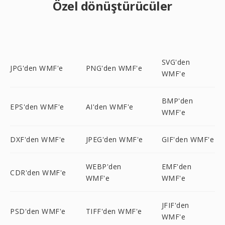
Özel dönüştürücüler
SVG'den
JPG'den WMF'e
PNG'den WMF'e
WMF'e
BMP'den
EPS'den WMF'e
AI'den WMF'e
WMF'e
DXF'den WMF'e
JPEG'den WMF'e
GIF'den WMF'e
WEBP'den
EMF'den
CDR'den WMF'e
WMF'e
WMF'e
JFIF'den
PSD'den WMF'e
TIFF'den WMF'e
WMF'e