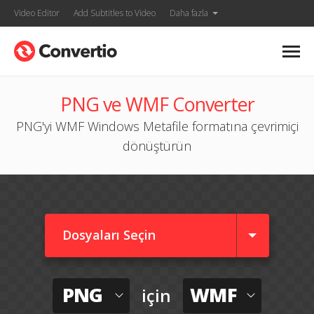
Video Editor
Add Subtitles to Video
Daha fazla
PNG ve WMF Converter
PNG'yi WMF Windows Metafile formatına çevrimiçi
dönüştürün
Dosyaları Seçin
PNG
WMF
için