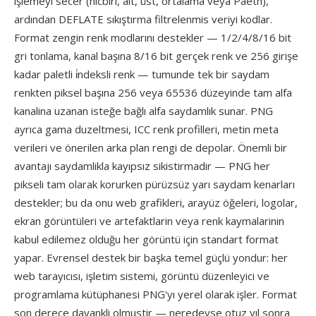
işlemeyi secer (hicbiri, alt, üst, ortalama veya Paeth),
ardından DEFLATE sıkıştırma filtrelenmis veriyi kodlar.
Format zengin renk modlarını destekler — 1/2/4/8/16 bit
gri tonlama, kanal başına 8/16 bit gerçek renk ve 256 girişe
kadar paletli i̇ndeksli renk — tumunde tek bir saydam
renkten piksel başına 256 veya 65536 düzeyinde tam alfa
kanalina uzanan isteğe bağlı alfa saydamlık sunar. PNG
ayrıca gama duzeltmesi, ICC renk profilleri, metin meta
verileri ve önerilen arka plan rengi de depolar. Önemli bir
avantajı saydamlikla kayıpsız sikistirmadir — PNG her
pikseli tam olarak korurken pürüzsüz yarı saydam kenarları
destekler; bu da onu web grafikleri, arayüz öğeleri, logolar,
ekran görüntüleri ve artefaktlarin veya renk kaymalarinin
kabul edilemez olduğu her görüntü için standart format
yapar. Evrensel destek bir başka temel güçlü yondur: her
web tarayıcısı, işletim sistemi, görüntü düzenleyici ve
programlama kütüphanesi PNG'yı yerel olarak işler. Format
son derece dayankli olmustir — neredeyse otuz yıl sonra