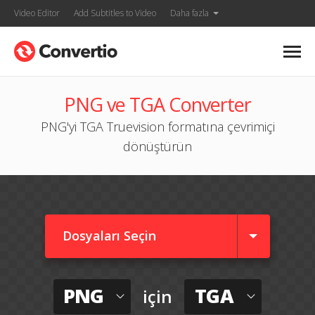
Video Editor
Add Subtitles to Video
Daha fazla
PNG ve TGA Converter
PNG'yi TGA Truevision formatına çevrimiçi
dönüştürün
Dosyaları Seçin
PNG
TGA
için