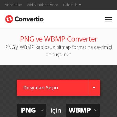
Video Editor
Add Subtitles to Video
Daha fazla
PNG ve WBMP Converter
PNG'yi WBMP kablosuz bitmap formatına çevrimiçi
dönüştürün
Dosyaları Seçin
PNG
WBMP
için