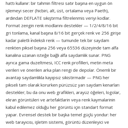
hattı kullanır: bir tahmin filtresi satır başına en uygun ön
işlemeyi secer (hicbiri, alt, üst, ortalama veya Paeth),
ardından DEFLATE sıkıştırma filtrelenmis veriyi kodlar.
Format zengin renk modlarını destekler — 1/2/4/8/16 bit
gri tonlama, kanal başına 8/16 bit gerçek renk ve 256 girişe
kadar paletli i̇ndeksli renk — tumunde tek bir saydam
renkten piksel başına 256 veya 65536 düzeyinde tam alfa
kanalina uzanan isteğe bağlı alfa saydamlık sunar. PNG
ayrıca gama duzeltmesi, ICC renk profilleri, metin meta
verileri ve önerilen arka plan rengi de depolar. Önemli bir
avantajı saydamlikla kayıpsız sikistirmadir — PNG her
pikseli tam olarak korurken pürüzsüz yarı saydam kenarları
destekler; bu da onu web grafikleri, arayüz öğeleri, logolar,
ekran görüntüleri ve artefaktlarin veya renk kaymalarinin
kabul edilemez olduğu her görüntü için standart format
yapar. Evrensel destek bir başka temel güçlü yondur: her
web tarayıcısı, işletim sistemi, görüntü düzenleyici ve