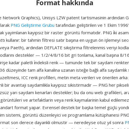
Format hakkında
 Network Graphics), Unisys LZW patent tartismasinin ardından GI
olarak
PNG Geliştirme Grubu
tarafından geliştirilen ve 1 Ekim 199
ak yayimlanan kayıpsız bir raster görüntü formatıdır. PNG i̇ki asama
attı kullanır: bir tahmin filtresi satır başına en uygun ön işlemeyi secer
veya Paeth), ardından DEFLATE sıkıştırma filtrelenmis veriyi kodl
odlarını destekler — 1/2/4/8/16 bit gri tonlama, kanal başına 8/16
rişe kadar paletli i̇ndeksli renk — tumunde tek bir saydam renkten
6 düzeyinde tam alfa kanalina uzanan isteğe bağlı alfa saydamlık
zeltmesi, ICC renk profilleri, metin meta verileri ve önerilen arka
i bir avantajı saydamlikla kayıpsız sikistirmadir — PNG her piksel
süz yarı saydam kenarları destekler; bu da onu web grafikleri, ar
 görüntüleri ve artefaktlarin veya renk kaymalarinin kabul edileme
standart format yapar. Evrensel destek bir başka temel güçlü yond
letim sistemi, görüntü düzenleyici ve programlama kütüphanesi PNG
 Format son derece dayankli olmustir — neredeyse otuz yıl sonra
P