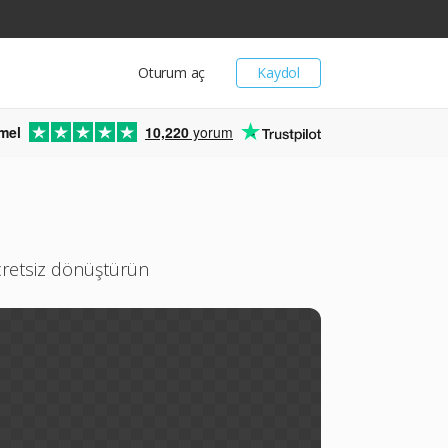
Oturum aç
Kaydol
mel
10,220
yorum
cretsiz dönüştürün