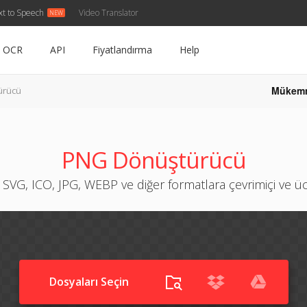
xt to Speech
Video Translator
OCR
API
Fiyatlandırma
Help
Mükem
ürücü
PNG Dönüştürücü
 SVG, ICO, JPG, WEBP ve diğer formatlara çevrimiçi ve ü
Dosyaları Seçin