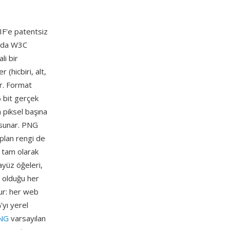
F'e patentsiz
6'da W3C
li bir
 (hicbiri, alt,
ar. Format
 bit gerçek
 piksel başına
 sunar. PNG
 plan rengi de
i tam olarak
ayüz öğeleri,
z olduğu her
ur: her web
'yı yerel
NG
varsayılan