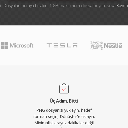
Dosyaları buraya bırakın. 1 GB maksimum dosya boyutu veya
Kaydo
Üç Adım, Bitti
PNG dosyanızı yükleyin, hedef
formatı seçin, Dönüştür'e tıklayın.
Minimalist arayüz dakikalar değil