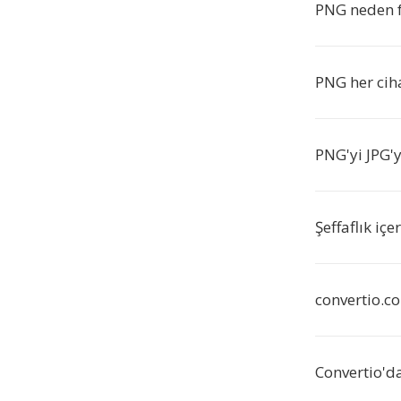
PNG neden f
PNG her ciha
PNG'yi JPG'
Şeffaflık iç
convertio.c
Convertio'd