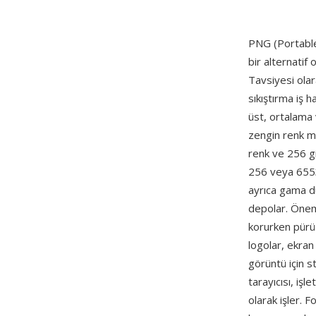
PNG (Portable
bir alternatif 
Tavsiyesi olar
sıkıştırma iş h
üst, ortalama 
zengin renk m
renk ve 256 gi
256 veya 6553
ayrıca gama du
depolar. Öneml
korurken pürüz
logolar, ekran
görüntü için 
tarayıcısı, iş
olarak işler.