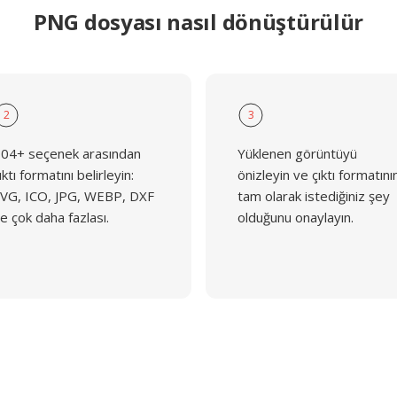
PNG dosyası nasıl dönüştürülür
2
3
04+ seçenek arasından
Yüklenen görüntüyü
ıktı formatını belirleyin:
önizleyin ve çıktı formatını
VG, ICO, JPG, WEBP, DXF
tam olarak istediğiniz şey
e çok daha fazlası.
olduğunu onaylayın.