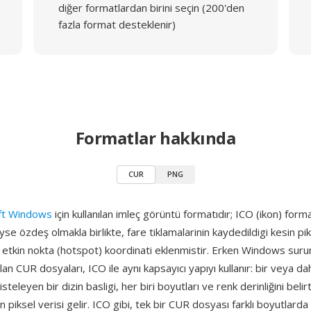
diğer formatlardan birini seçin (200'den
fazla format desteklenir)
Formatlar hakkında
CUR
PNG
ft Windows
için kullanılan imleç görüntü formatıdır; ICO (ikon) form
se özdeş olmakla birlikte, fare tiklamalarinin kaydedildigi kesin p
r etkin nokta (hotspot) koordinati eklenmistir. Erken Windows sur
nılan CUR dosyaları, ICO ile aynı kapsayıcı yapıyı kullanır: bir veya da
listeleyen bir dizin basligi, her biri boyutları ve renk derinliğini beli
n piksel verisi gelir. ICO gibi, tek bir CUR dosyası farklı boyutlarda