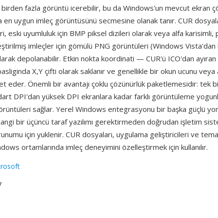
e birden fazla görüntü icerebilir, bu da Windows'un mevcut ekran 
na en uygun imleç görüntüsünü secmesine olanak tanır. CUR dosyal
i, eski uyumluluk için BMP piksel dizileri olarak veya alfa karisimli,
eştirilmiş imleçler için gömülü PNG görüntüleri (Windows Vista'dan 
larak depolanabilir. Etkin nokta koordinati — CUR'ü ICO'dan ayıran 
basliginda X,Y çifti olarak saklanır ve genellikle bir okun ucunu veya 
et eder. Önemli bir avantajı çoklu çözünürlük paketlemesidir: tek 
art DPI'dan yüksek DPI ekranlara kadar farklı görüntüleme yogunluk
örüntüleri sağlar. Yerel Windows entegrasyonu bir başka güçlü 
angi bir üçüncü taraf yazılımı gerektirmeden doğrudan işletim sist
unumu için yuklenir. CUR dosyaları, uygulama geliştiricileri ve tema
dows ortamlarında imleç deneyimini özelleştirmek için kullanılır.
rosoft
7