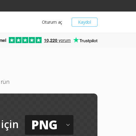
Oturum aç
Kaydol
mel
10,220
yorum
ürün
PNG
için