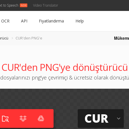
xt to Speech
Video Translator
OCR
API
Fiyatlandırma
Help
Mükem
ürücü
CUR'den PNG'e
CUR'den PNG'ye dönüştürücü
 dosyalarınızı png'ye çevrimiçi & ücretsiz olarak dönüşt
CUR