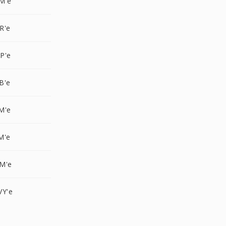
M'e
R'e
P'e
B'e
M'e
M'e
M'e
VY'e