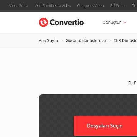
Video Editor
Add Subtitles to Video
Compress Video
GIF Editor
Te
Dönüştür
Ana Sayfa
Görüntü dönüştürücü
CUR Dönüşt
cur
Dosyaları Seçin