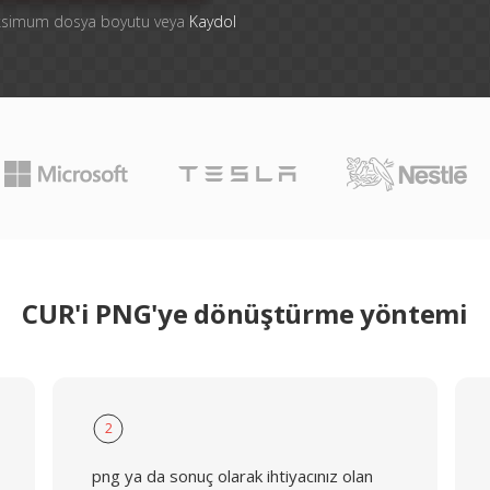
aksimum dosya boyutu veya
Kaydol
CUR'i PNG'ye dönüştürme yöntemi
2
png ya da sonuç olarak ihtiyacınız olan