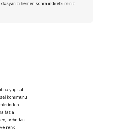
dosyanızı hemen sonra indirebilirsiniz
atına yapısal
iksel konumunu
umlerinden
ha fazla
rten, ardından
 ve renk