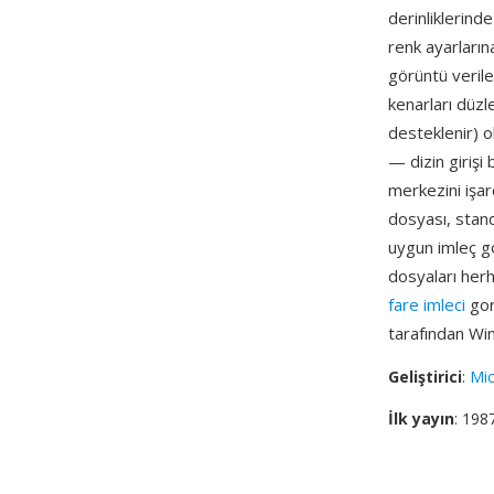
derinliklerind
renk ayarları
görüntü veriler
kenarları düzl
desteklenir) o
— dizin girişi 
merkezini işar
dosyası, stand
uygun imleç g
dosyaları herh
fare imleci
gor
tarafından Win
Geliştirici
:
Mic
İlk yayın
: 198