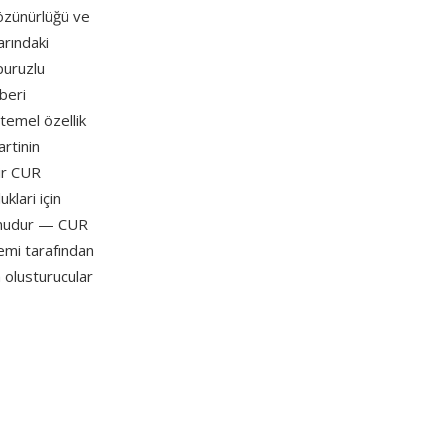
çözünürlüğü ve
arındaki
 puruzlu
beri
temel özellik
artinin
bir CUR
lari için
yonudur — CUR
emi tarafından
 olusturucular