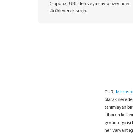
Dropbox, URL'den veya sayfa üzerinden
sürükleyerek seçin.
CUR,
Microso
olarak neredey
tanımlayan bi
i̇tibaren kulla
görüntü girişi 
her varyant içi