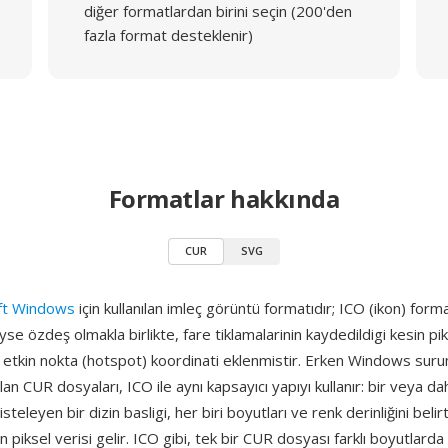
diğer formatlardan birini seçin (200'den
fazla format desteklenir)
Formatlar hakkında
CUR
SVG
ft Windows
için kullanılan imleç görüntü formatıdır; ICO (ikon) form
se özdeş olmakla birlikte, fare tiklamalarinin kaydedildigi kesin p
r etkin nokta (hotspot) koordinati eklenmistir. Erken Windows sur
nılan CUR dosyaları, ICO ile aynı kapsayıcı yapıyı kullanır: bir veya da
listeleyen bir dizin basligi, her biri boyutları ve renk derinliğini beli
n piksel verisi gelir. ICO gibi, tek bir CUR dosyası farklı boyutlarda