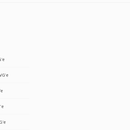
G'e
VG'e
'e
'e
G'e