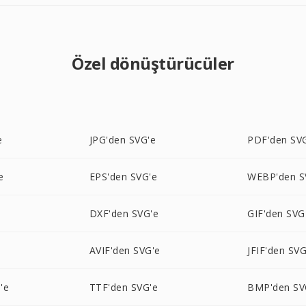
Özel dönüştürücüler
e
JPG'den SVG'e
PDF'den SV
e
EPS'den SVG'e
WEBP'den S
DXF'den SVG'e
GIF'den SVG
e
AVIF'den SVG'e
JFIF'den SVG
'e
TTF'den SVG'e
BMP'den SV