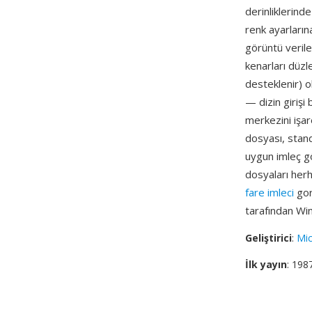
derinliklerind
renk ayarları
görüntü veriler
kenarları düzl
desteklenir) o
— dizin girişi 
merkezini işar
dosyası, stand
uygun imleç g
dosyaları herh
fare imleci
gor
tarafından Win
Geliştirici
:
Mic
İlk yayın
: 198