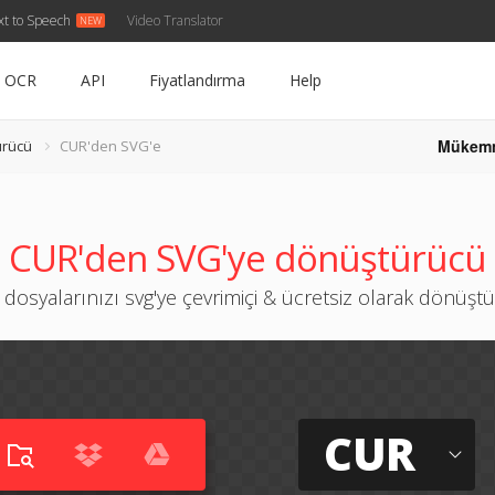
xt to Speech
Video Translator
OCR
API
Fiyatlandırma
Help
Mükem
ürücü
CUR'den SVG'e
CUR'den SVG'ye dönüştürücü
 dosyalarınızı svg'ye çevrimiçi & ücretsiz olarak dönüşt
CUR