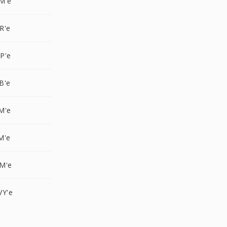
M'e
R'e
P'e
B'e
M'e
M'e
M'e
VY'e