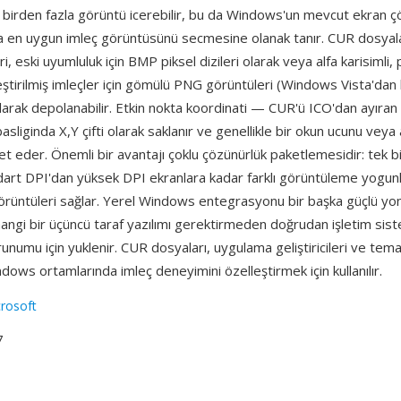
e birden fazla görüntü icerebilir, bu da Windows'un mevcut ekran 
na en uygun imleç görüntüsünü secmesine olanak tanır. CUR dosyal
i, eski uyumluluk için BMP piksel dizileri olarak veya alfa karisimli,
eştirilmiş imleçler için gömülü PNG görüntüleri (Windows Vista'dan 
larak depolanabilir. Etkin nokta koordinati — CUR'ü ICO'dan ayıran 
basliginda X,Y çifti olarak saklanır ve genellikle bir okun ucunu veya 
et eder. Önemli bir avantajı çoklu çözünürlük paketlemesidir: tek 
art DPI'dan yüksek DPI ekranlara kadar farklı görüntüleme yogunluk
örüntüleri sağlar. Yerel Windows entegrasyonu bir başka güçlü 
angi bir üçüncü taraf yazılımı gerektirmeden doğrudan işletim sist
unumu için yuklenir. CUR dosyaları, uygulama geliştiricileri ve tema
dows ortamlarında imleç deneyimini özelleştirmek için kullanılır.
rosoft
7