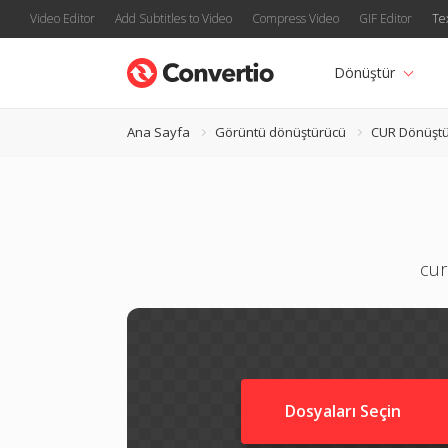
Video Editor
Add Subtitles to Video
Compress Video
GIF Editor
Te
Dönüştür
Ana Sayfa
Görüntü dönüştürücü
CUR Dönüşt
cur
Dosyaları Seçin