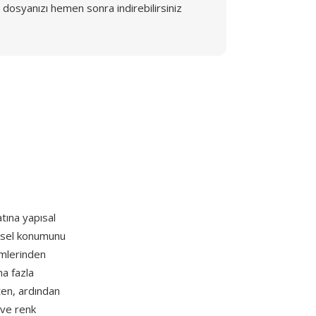
dosyanızı hemen sonra indirebilirsiniz
atına yapısal
iksel konumunu
umlerinden
ha fazla
rten, ardından
 ve renk