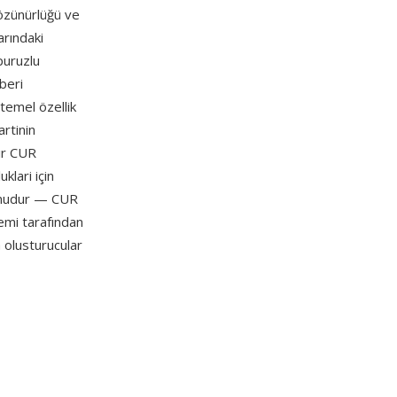
çözünürlüğü ve
arındaki
 puruzlu
beri
temel özellik
artinin
bir CUR
lari için
yonudur — CUR
emi tarafından
 olusturucular