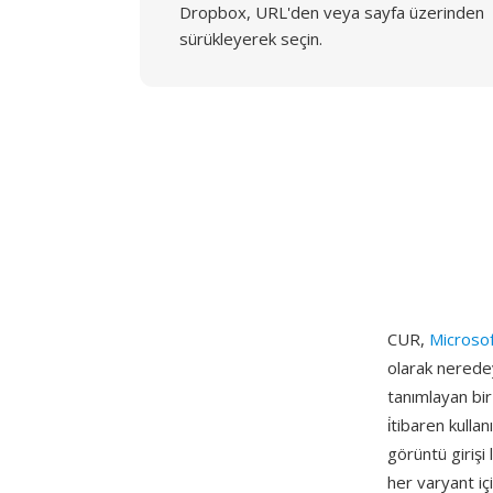
Dropbox, URL'den veya sayfa üzerinden
sürükleyerek seçin.
CUR,
Microso
olarak neredey
tanımlayan bi
i̇tibaren kulla
görüntü girişi 
her varyant içi