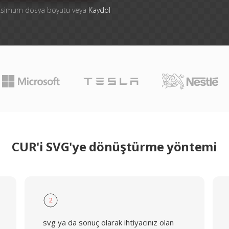
aksimum dosya boyutu veya
Kaydol
CUR'i SVG'ye dönüştürme yöntemi
2
svg ya da sonuç olarak ihtiyacınız olan