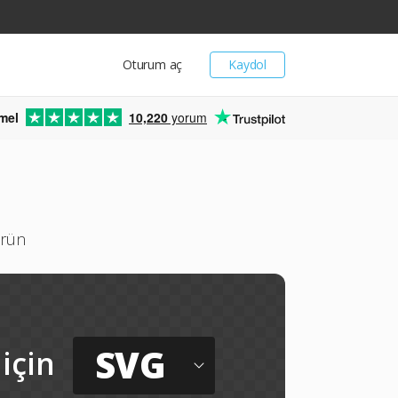
Oturum aç
Kaydol
mel
10,220
yorum
ürün
SVG
için