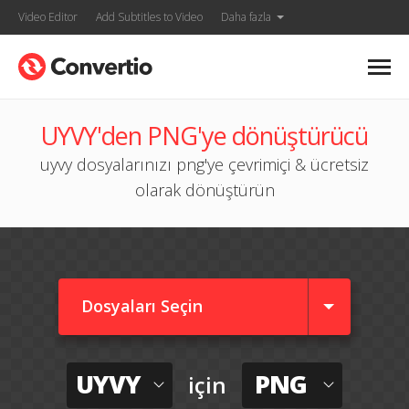
Video Editor
Add Subtitles to Video
Daha fazla
UYVY'den PNG'ye dönüştürücü
uyvy dosyalarınızı png'ye çevrimiçi & ücretsiz
olarak dönüştürün
Dosyaları Seçin
UYVY
PNG
için