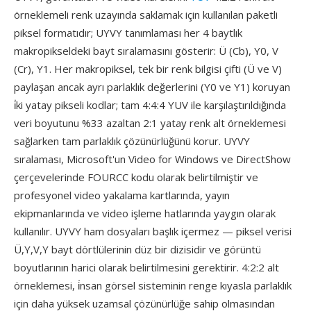
örneklemeli renk uzayında saklamak için kullanılan paketli
piksel formatıdır; UYVY tanımlaması her 4 baytlık
makropikseldeki bayt sıralamasını gösterir: Ü (Cb), Y0, V
(Cr), Y1. Her makropiksel, tek bir renk bilgisi çifti (Ü ve V)
paylaşan ancak ayrı parlaklık değerlerini (Y0 ve Y1) koruyan
i̇ki yatay pikseli kodlar; tam 4:4:4 YUV ile karşılaştırıldığında
veri boyutunu %33 azaltan 2:1 yatay renk alt örneklemesi
sağlarken tam parlaklık çözünürlüğünü korur. UYVY
sıralaması, Microsoft'un Video for Windows ve DirectShow
çerçevelerinde FOURCC kodu olarak belirtilmiştir ve
profesyonel video yakalama kartlarında, yayın
ekipmanlarında ve video işleme hatlarında yaygın olarak
kullanılır. UYVY ham dosyaları başlık içermez — piksel verisi
Ü,Y,V,Y bayt dörtlülerinin düz bir dizisidir ve görüntü
boyutlarının harici olarak belirtilmesini gerektirir. 4:2:2 alt
örneklemesi, i̇nsan görsel sisteminin renge kıyasla parlaklık
için daha yüksek uzamsal çözünürlüğe sahip olmasından