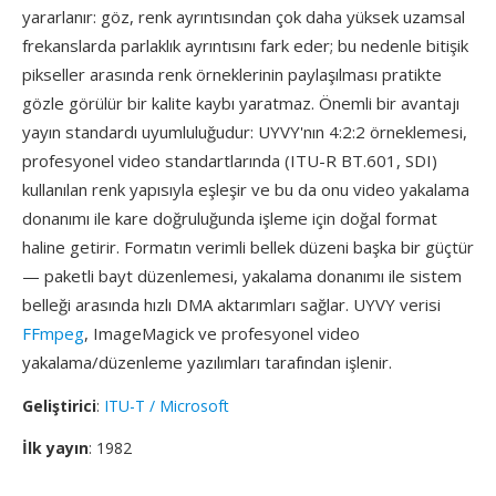
yararlanır: göz, renk ayrıntısından çok daha yüksek uzamsal
frekanslarda parlaklık ayrıntısını fark eder; bu nedenle bitişik
pikseller arasında renk örneklerinin paylaşılması pratikte
gözle görülür bir kalite kaybı yaratmaz. Önemli bir avantajı
yayın standardı uyumluluğudur: UYVY'nın 4:2:2 örneklemesi,
profesyonel video standartlarında (ITU-R BT.601, SDI)
kullanılan renk yapısıyla eşleşir ve bu da onu video yakalama
donanımı ile kare doğruluğunda işleme için doğal format
haline getirir. Formatın verimli bellek düzeni başka bir güçtür
— paketli bayt düzenlemesi, yakalama donanımı ile sistem
belleği arasında hızlı DMA aktarımları sağlar. UYVY verisi
FFmpeg
, ImageMagick ve profesyonel video
yakalama/düzenleme yazılımları tarafından işlenir.
Geliştirici
:
ITU-T / Microsoft
İlk yayın
: 1982