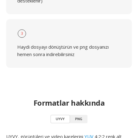
desteklenir)
3
Haydi dosyayı dönüştürün ve png dosyanızı
hemen sonra indirebilirsiniz
Formatlar hakkında
UYVY
PNG
UYVY, görüntüleri ve video karelerini
YUV
4:2:2 renk alt