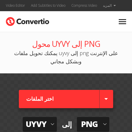
المزيد
Compress Video
Add Subtitles to Video
Video Editor
محول UYVY إلى PNG
يمكنك تحويل ملفات uyvy إلى png على الإنترنت
وبشكل مجاني
اختر الملفات
UYVY
PNG
إلى