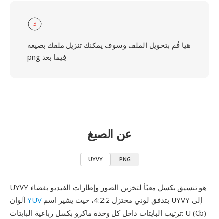
3
هيا قُم بتحويل الملف وسوف يمكنك تنزيل ملفك بصيغة
png فِيما بعد
عن الصيغ
UYVY
PNG
UYVY هو تنسيق بكسل معبّأ لتخزين الصور وإطارات الفيديو بفضاء
بتدفق لوني مختزل 4:2:2، حيث يشير اسم UYVY إلى
YUV
ألوان
ترتيب البايتات داخل كل وحدة ماكرو بكسل رباعية البايتات: U (Cb)