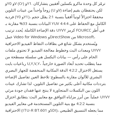
وY0 وV (Cr) وY1. ترمّز كل وحدة ماكرو بكسلين أفقيين يتشاركان
زوجاً واحداً من عينات التلوين (U وV) لكن يحتفظان بقيم إضاءة
فردية (Y0 وY1)، محققةً اختزالاً لونياً أفقياً بنسبة 2:1 يقلل حجم
البيانات بنسبة 33% مقارنة بـ YUV 4:4:4 الكامل مع الحفاظ على
دقة الإضاءة الكاملة. يُحدد ترتيب UYVY كرمز FOURCC في أُطر
عمل Video for Windows وDirectShow من Microsoft،
ويُستخدم بشكل شائع في بطاقات التقاط الفيديو الاحترافية
ومعدات البث وخطوط معالجة الفيديو. لا تحتوي ملفات UYVY
الخام على رأس — بيانات البكسل هي سلسلة مسطحة من
رباعيات بايت U,Y,V,Y، مما يتطلب تحديد أبعاد الصورة خارجياً.
يستغل الاختزال 4:2:2 الدقة المكانية المنخفضة للجهاز البصري
البشري للألوان مقارنة بالسطوع: تلاحظ العين تفاصيل الإضاءة
بترددات مكانية أعلى بكثير من تفاصيل التلوين، لذا تشارك عينات
اللون بين البكسلات المتجاورة لا ينتج عنها فقدان جودة مرئي
عملياً. من أبرز مزاياه التوافق مع معايير البث: يتطابق اختزال UYVY
بنسبة 4:2:2 مع بنية التلوين المستخدمة في معايير الفيديو
الاحترافية (ITU-R BT.601 وSDI)، مما يجعله التنسيق الطبيعي