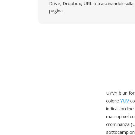
Drive, Dropbox, URL o trascinandoli sulla
pagina.
UYVY è un for
colore
YUV
co
indica l'ordine
macropixel cod
crominanza (U
sottocampiona