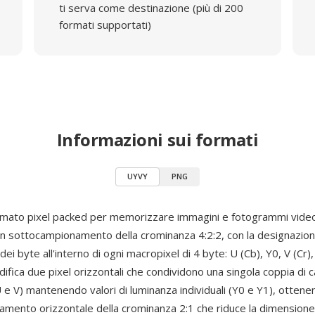
ti serva come destinazione (più di 200
formati supportati)
Informazioni sui formati
UYVY
PNG
mato pixel packed per memorizzare immagini e fotogrammi video
n sottocampionamento della crominanza 4:2:2, con la designazio
 dei byte all'interno di ogni macropixel di 4 byte: U (Cb), Y0, V (Cr)
ifica due pixel orizzontali che condividono una singola coppia di c
 e V) mantenendo valori di luminanza individuali (Y0 e Y1), ottene
mento orizzontale della crominanza 2:1 che riduce la dimensione 