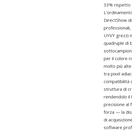
33% rispetto 
L'ordinament
DirectShow di
professionali,
UYVY grezzi n
quadruple di b
sottocampiona
per il colore r
molto più alte
tra pixel adia
compatibilità 
struttura di 
rendendolo il 
precisione al 
forza — la di
di acquisizion
software profe