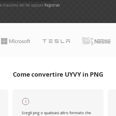
one massima del file oppure
Registrati
Come convertire UYVY in PNG
2
Scegli png o qualsiasi altro formato che