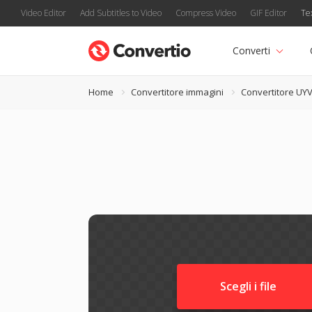
Video Editor
Add Subtitles to Video
Compress Video
GIF Editor
Te
Converti
Home
Convertitore immagini
Convertitore UY
Scegli i file