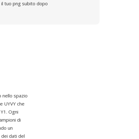
il tuo png subito dopo
 nello spazio
ne UYVY che
, Y1. Ogni
ampioni di
ndo un
dei dati del