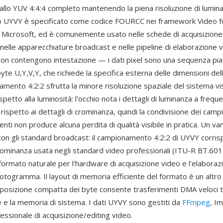
allo YUV 4:4:4 completo mantenendo la piena risoluzione di lumin
o UYVY è specificato come codice FOURCC nei framework Video 
 Microsoft, ed è comunemente usato nelle schede di acquisizione
 nelle apparecchiature broadcast e nelle pipeline di elaborazione vi
on contengono intestazione — i dati pixel sono una sequenza piat
yte U,Y,V,Y, che richiede la specifica esterna delle dimensioni dell
mento 4:2:2 sfrutta la minore risoluzione spaziale del sistema v
ispetto alla luminosità: l'occhio nota i dettagli di luminanza a frequ
 rispetto ai dettagli di crominanza, quindi la condivisione dei campi
centi non produce alcuna perdita di qualità visibile in pratica. Un va
con gli standard broadcast: il campionamento 4:2:2 di UYVY corris
crominanza usata negli standard video professionali (ITU-R BT.601,
formato naturale per l'hardware di acquisizione video e l'elaboraz
fotogramma. Il layout di memoria efficiente del formato è un altro
sposizione compatta dei byte consente trasferimenti DMA veloci t
e e la memoria di sistema. I dati UYVY sono gestiti da
FFmpeg
, I
ssionale di acquisizione/editing video.