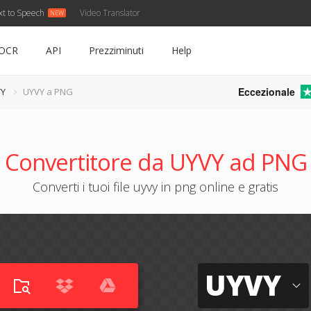
xt to Speech
Video Translator
OCR
API
Prezziminuti
Help
Eccezionale
VY
UYVY a PNG
Convertitore da UYVY ad PNG
Converti i tuoi file uyvy in png online e gratis
UYVY