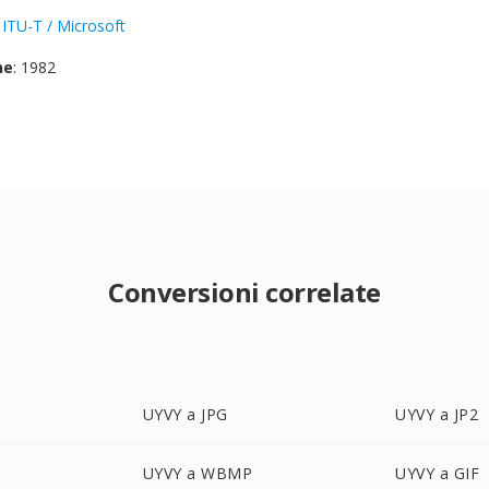
:
ITU-T / Microsoft
ne
: 1982
Conversioni correlate
UYVY a JPG
UYVY a JP2
UYVY a WBMP
UYVY a GIF