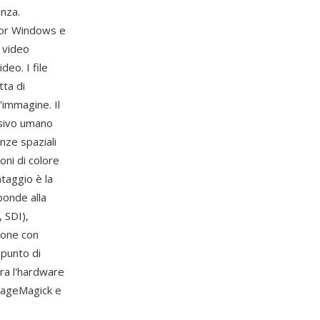
anza.
for Windows e
 video
deo. I file
ta di
'immagine. Il
isivo umano
enze spaziali
oni di colore
ntaggio è la
ponde alla
 SDI),
ione con
 punto di
ra l'hardware
mageMagick e