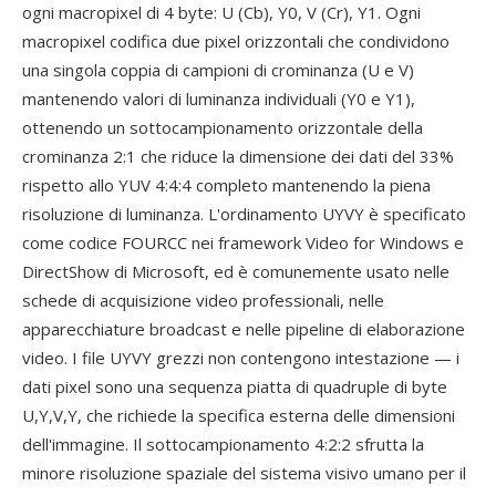
ogni macropixel di 4 byte: U (Cb), Y0, V (Cr), Y1. Ogni
macropixel codifica due pixel orizzontali che condividono
una singola coppia di campioni di crominanza (U e V)
mantenendo valori di luminanza individuali (Y0 e Y1),
ottenendo un sottocampionamento orizzontale della
crominanza 2:1 che riduce la dimensione dei dati del 33%
rispetto allo YUV 4:4:4 completo mantenendo la piena
risoluzione di luminanza. L'ordinamento UYVY è specificato
come codice FOURCC nei framework Video for Windows e
DirectShow di Microsoft, ed è comunemente usato nelle
schede di acquisizione video professionali, nelle
apparecchiature broadcast e nelle pipeline di elaborazione
video. I file UYVY grezzi non contengono intestazione — i
dati pixel sono una sequenza piatta di quadruple di byte
U,Y,V,Y, che richiede la specifica esterna delle dimensioni
dell'immagine. Il sottocampionamento 4:2:2 sfrutta la
minore risoluzione spaziale del sistema visivo umano per il