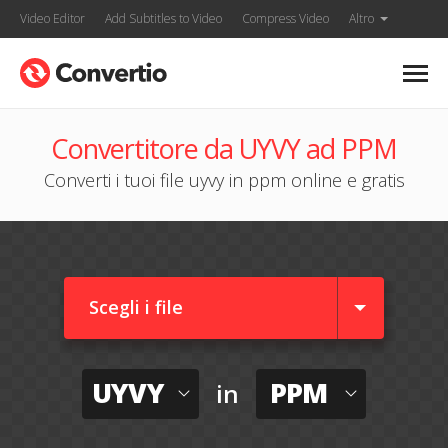
Video Editor
Add Subtitles to Video
Compress Video
Altro
Convertitore da UYVY ad PPM
Converti i tuoi file uyvy in ppm online e gratis
Scegli i file
UYVY
PPM
in