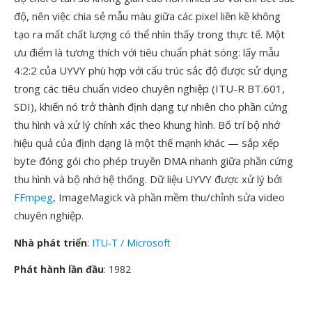
độ, nên việc chia sẻ mẫu màu giữa các pixel liền kề không
tạo ra mất chất lượng có thể nhìn thấy trong thực tế. Một
ưu điểm là tương thích với tiêu chuẩn phát sóng: lấy mẫu
4:2:2 của UYVY phù hợp với cấu trúc sắc độ được sử dụng
trong các tiêu chuẩn video chuyên nghiệp (ITU-R BT.601,
SDI), khiến nó trở thành định dạng tự nhiên cho phần cứng
thu hình và xử lý chính xác theo khung hình. Bố trí bộ nhớ
hiệu quả của định dạng là một thế mạnh khác — sắp xếp
byte đóng gói cho phép truyền DMA nhanh giữa phần cứng
thu hình và bộ nhớ hệ thống. Dữ liệu UYVY được xử lý bởi
FFmpeg
, ImageMagick và phần mềm thu/chỉnh sửa video
chuyên nghiệp.
Nhà phát triển
:
ITU-T / Microsoft
Phát hành lần đầu
: 1982