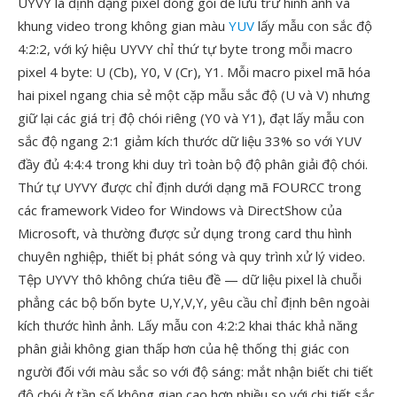
UYVY là định dạng pixel đóng gói để lưu trữ hình ảnh và
khung video trong không gian màu
YUV
lấy mẫu con sắc độ
4:2:2, với ký hiệu UYVY chỉ thứ tự byte trong mỗi macro
pixel 4 byte: U (Cb), Y0, V (Cr), Y1. Mỗi macro pixel mã hóa
hai pixel ngang chia sẻ một cặp mẫu sắc độ (U và V) nhưng
giữ lại các giá trị độ chói riêng (Y0 và Y1), đạt lấy mẫu con
sắc độ ngang 2:1 giảm kích thước dữ liệu 33% so với YUV
đầy đủ 4:4:4 trong khi duy trì toàn bộ độ phân giải độ chói.
Thứ tự UYVY được chỉ định dưới dạng mã FOURCC trong
các framework Video for Windows và DirectShow của
Microsoft, và thường được sử dụng trong card thu hình
chuyên nghiệp, thiết bị phát sóng và quy trình xử lý video.
Tệp UYVY thô không chứa tiêu đề — dữ liệu pixel là chuỗi
phẳng các bộ bốn byte U,Y,V,Y, yêu cầu chỉ định bên ngoài
kích thước hình ảnh. Lấy mẫu con 4:2:2 khai thác khả năng
phân giải không gian thấp hơn của hệ thống thị giác con
người đối với màu sắc so với độ sáng: mắt nhận biết chi tiết
độ chói ở tần số không gian cao hơn nhiều so với chi tiết sắc