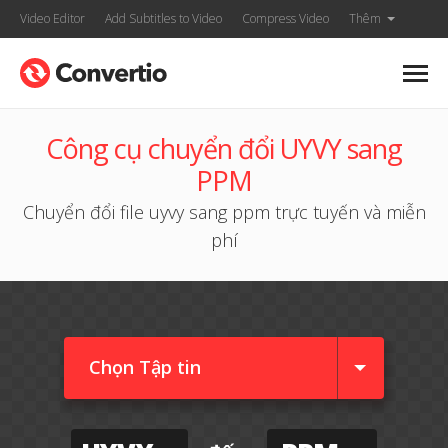
Video Editor
Add Subtitles to Video
Compress Video
Thêm
Công cụ chuyển đổi UYVY sang
PPM
Chuyển đổi file uyvy sang ppm trực tuyến và miễn
phí
Chọn Tập tin