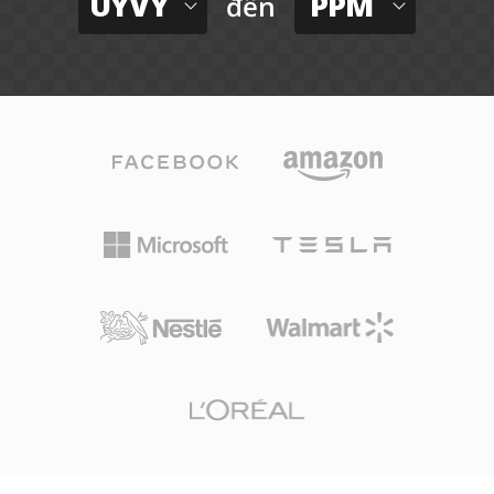
UYVY
PPM
đến