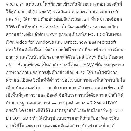
V (Cr), Y1 แต่ละแมโครพิกเซลเข้ารหัสพิกเซลแนวนอนสองตัวที่
ใช้คู่ตัวอย่างสี (U และ V) ร่วมกันแต่คงค่าความสว่างแยก (Y0
และ Y1) ให้การสุ่มตัวอย่างย่อยสีแนวนอน 2:1 ที่ลดขนาดข้อมูล
33% เมื่อเทียบกับ YUV 4:4:4 เต็มในขณะที่ยังคงความละเอียด
ความสว่างเต็ม ลำดับ UYVY ถูกระบุเป็นรหัส FOURCC ในเฟรม
เวิร์ก Video for Windows และ DirectShow ของ Microsoft
และใช้กันทั่วไปในการ์ดจับภาพวิดีโอระดับมืออาชีพ อุปกรณ์ออก
อากาศ และไปป์ไลน์ประมวลผลวิดีโอ ไฟล์ UYVY ดิบไม่มีเฮดเด
อร์ — ข้อมูลพิกเซลเป็นลำดับของสี่ไบต์ U,Y,V,Y ที่ต้องระบุขนาด
ภาพจากภายนอก การสุ่มตัวอย่างย่อย 4:2:2 ใช้ประโยชน์จาก
ความละเอียดเชิงพื้นที่ที่ต่ำกว่าของระบบการมองเห็นสำหรับสีเมื่อ
เทียบกับความสว่าง — ตาสังเกตรายละเอียดความสว่างที่ความถี่
เชิงพื้นที่สูงกว่ารายละเอียดสี ข้อดีประการหนึ่งคือความเข้ากันได้
กับมาตรฐานออกอากาศ — การสุ่มตัวอย่าง 4:2:2 ของ UYVY
ตรงกับโครงสร้างสีที่ใช้ในมาตรฐานวิดีโอระดับมืออาชีพ (ITU-R
BT.601, SDI) ทำให้เป็นรูปแบบธรรมชาติสำหรับฮาร์ดแวร์จับ
ภาพวิดีโอและการประมวลผลที่แม่นยำระดับเฟรม เลย์เอาต์