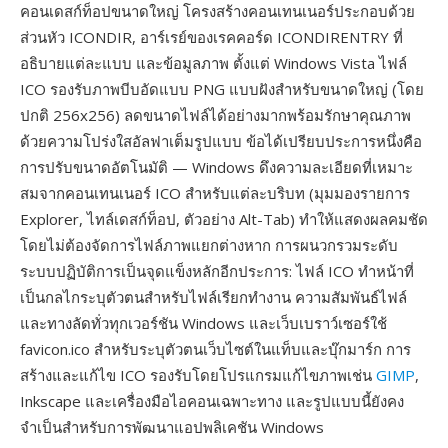
คอนเดสก์ท็อปขนาดใหญ่ โครงสร้างคอนเทนเนอร์ประกอบด้วย
ส่วนหัว ICONDIR, อาร์เรย์ของเรคคอร์ด ICONDIRENTRY ที่
อธิบายแต่ละแบบ และข้อมูลภาพ ตั้งแต่ Windows Vista ไฟล์
ICO รองรับภาพบีบอัดแบบ PNG แบบฝังสำหรับขนาดใหญ่ (โดย
ปกติ 256x256) ลดขนาดไฟล์ได้อย่างมากพร้อมรักษาคุณภาพ
ด้วยความโปร่งใสอัลฟาเต็มรูปแบบ ข้อได้เปรียบประการหนึ่งคือ
การปรับขนาดอัตโนมัติ — Windows ดึงความละเอียดที่เหมาะ
สมจากคอนเทนเนอร์ ICO สำหรับแต่ละบริบท (มุมมองรายการ
Explorer, ไทล์เดสก์ท็อป, ตัวอย่าง Alt-Tab) ทำให้แสดงผลคมชัด
โดยไม่ต้องจัดการไฟล์ภาพแยกต่างหาก การผนวกรวมระดับ
ระบบปฏิบัติการเป็นจุดแข็งหลักอีกประการ: ไฟล์ ICO ทำหน้าที่
เป็นกลไกระบุตัวตนสำหรับไฟล์เรียกทำงาน ความสัมพันธ์ไฟล์
และทางลัดทั่วทุกเวอร์ชัน Windows และเว็บเบราว์เซอร์ใช้
favicon.ico สำหรับระบุตัวตนเว็บไซต์ในแท็บและบุ๊กมาร์ก การ
สร้างและแก้ไข ICO รองรับโดยโปรแกรมแก้ไขภาพเช่น
GIMP
,
Inkscape และเครื่องมือไอคอนเฉพาะทาง และรูปแบบนี้ยังคง
จำเป็นสำหรับการพัฒนาแอปพลิเคชัน Windows