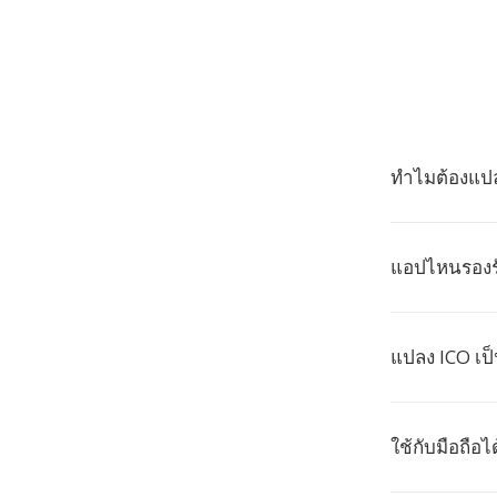
ทำไมต้องแปล
แอปไหนรองรั
แปลง ICO เป็
ใช้กับมือถือไ