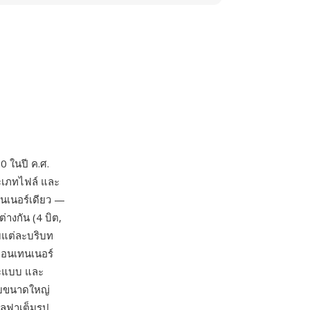
0 ในปี ค.ศ.
ะเภทไฟล์ และ
นเนอร์เดียว —
างกัน (4 บิต,
ับแต่ละบริบท
คอนเทนเนอร์
ละแบบ และ
ับขนาดใหญ่
ลฟาเต็มรูป