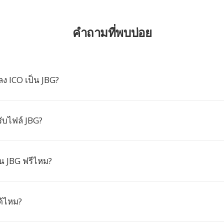
คำถามที่พบบ่อย
ง ICO เป็น JBG?
บไฟล์ JBG?
น JBG ฟรีไหม?
ด้ไหม?