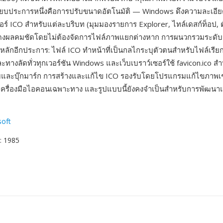
ียบประการหนึ่งคือการปรับขนาดอัตโนมัติ — Windows ดึงความละเอีย
์ ICO สำหรับแต่ละบริบท (มุมมองรายการ Explorer, ไทล์เดสก์ท็อป, ตั
ดงผลคมชัดโดยไม่ต้องจัดการไฟล์ภาพแยกต่างหาก การผนวกรวมระดับร
งหลักอีกประการ: ไฟล์ ICO ทำหน้าที่เป็นกลไกระบุตัวตนสำหรับไฟล์เร
ละทางลัดทั่วทุกเวอร์ชัน Windows และเว็บเบราว์เซอร์ใช้ favicon.ico ส
็บและบุ๊กมาร์ก การสร้างและแก้ไข ICO รองรับโดยโปรแกรมแก้ไขภาพเ
เครื่องมือไอคอนเฉพาะทาง และรูปแบบนี้ยังคงจำเป็นสำหรับการพัฒนา
soft
: 1985