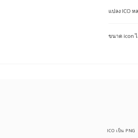
แปลง ICO หล
ขนาด icon ไ
ICO เป็น PNG