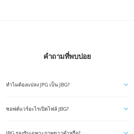
คำถามที่พบบ่อย
ทำไมต้องแปลง JPG เป็น JBG?
ซอฟต์แวร์อะไรเปิดไฟล์ JBG?
JBG รองรับเฉพาะภาพขาวดำหรือ?