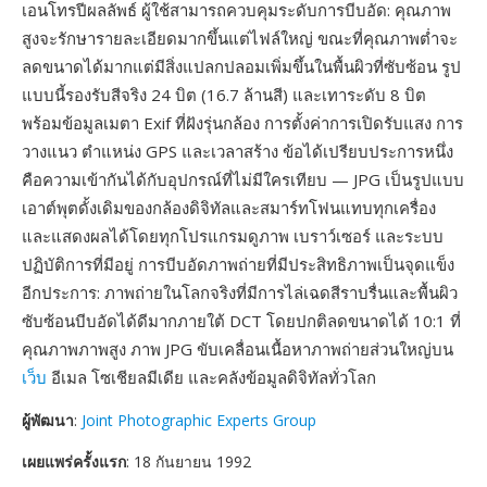
เอนโทรปีผลลัพธ์ ผู้ใช้สามารถควบคุมระดับการบีบอัด: คุณภาพ
สูงจะรักษารายละเอียดมากขึ้นแต่ไฟล์ใหญ่ ขณะที่คุณภาพต่ำจะ
ลดขนาดได้มากแต่มีสิ่งแปลกปลอมเพิ่มขึ้นในพื้นผิวที่ซับซ้อน รูป
แบบนี้รองรับสีจริง 24 บิต (16.7 ล้านสี) และเทาระดับ 8 บิต
พร้อมข้อมูลเมตา Exif ที่ฝังรุ่นกล้อง การตั้งค่าการเปิดรับแสง การ
วางแนว ตำแหน่ง GPS และเวลาสร้าง ข้อได้เปรียบประการหนึ่ง
คือความเข้ากันได้กับอุปกรณ์ที่ไม่มีใครเทียบ — JPG เป็นรูปแบบ
เอาต์พุตดั้งเดิมของกล้องดิจิทัลและสมาร์ทโฟนแทบทุกเครื่อง
และแสดงผลได้โดยทุกโปรแกรมดูภาพ เบราว์เซอร์ และระบบ
ปฏิบัติการที่มีอยู่ การบีบอัดภาพถ่ายที่มีประสิทธิภาพเป็นจุดแข็ง
อีกประการ: ภาพถ่ายในโลกจริงที่มีการไล่เฉดสีราบรื่นและพื้นผิว
ซับซ้อนบีบอัดได้ดีมากภายใต้ DCT โดยปกติลดขนาดได้ 10:1 ที่
คุณภาพภาพสูง ภาพ JPG ขับเคลื่อนเนื้อหาภาพถ่ายส่วนใหญ่บน
เว็บ
อีเมล โซเชียลมีเดีย และคลังข้อมูลดิจิทัลทั่วโลก
ผู้พัฒนา
:
Joint Photographic Experts Group
เผยแพร่ครั้งแรก
: 18 กันยายน 1992