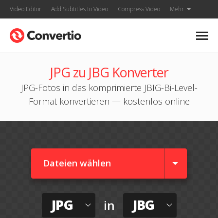
Video Editor
Add Subtitles to Video
Compress Video
Mehr
JPG zu JBG Konverter
JPG-Fotos in das komprimierte JBIG-Bi-Level-
Format konvertieren — kostenlos online
Dateien wählen
JPG
JBG
in