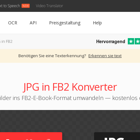
xt to Speech
Video Translator
OCR
API
Preisgestaltung
Help
Hervorragend
 in FB2
Benötigen Sie eine Texterkennung?
Erkennen sie text
JPG in FB2 Konverter
ilder ins FB2-E-Book-Format umwandeln — kostenlos 