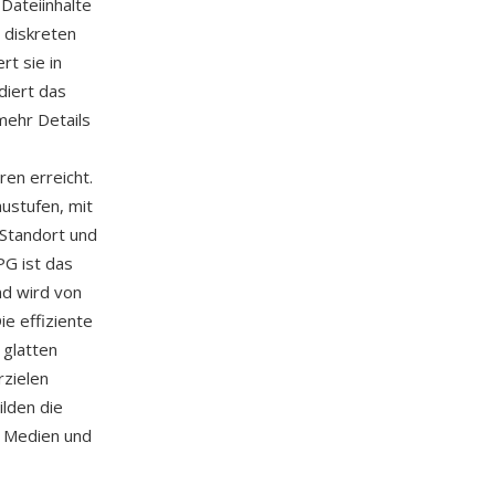
Dateiinhalte
 diskreten
rt sie in
diert das
mehr Details
en erreicht.
austufen, mit
-Standort und
PG ist das
nd wird von
e effiziente
 glatten
zielen
ilden die
en Medien und