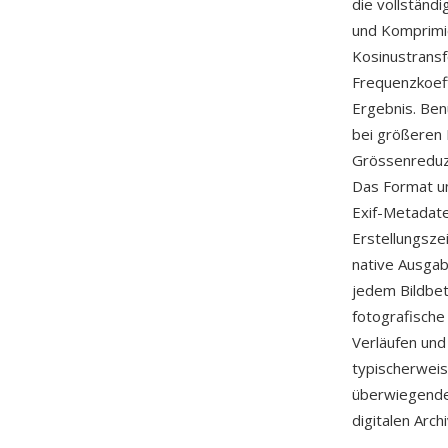
die vollständ
und Komprimi
Kosinustransfo
Frequenzkoeff
Ergebnis. Ben
bei größeren 
Grössenreduzi
Das Format un
Exif-Metadate
Erstellungszei
native Ausgab
jedem Bildbet
fotografische
Verläufen und
typischerweise
überwiegende 
digitalen Arch