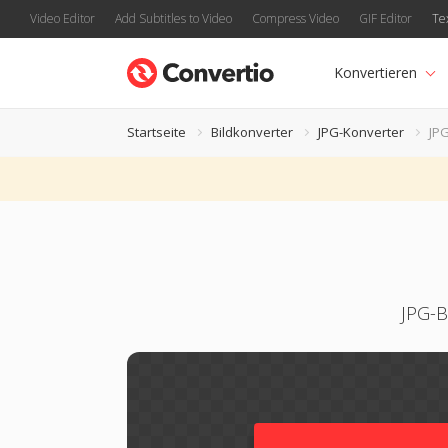
Video Editor
Add Subtitles to Video
Compress Video
GIF Editor
Te
Konvertieren
Startseite
Bildkonverter
JPG-Konverter
JPG
JPG-B