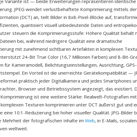
ige Variante ist — beide Erweiterungen repräsentieren identische 
erung. JPEG wendet verlustbehaftete Komprimierung mittels der
rmation (DCT) an, teilt Bilder in 8x8-Pixel-Blöcke auf, transformie
izienten, quantisiert visuell unbedeutende Daten und entropieko
utzer steuern die Komprimierungsstufe: Höhere Qualität behält 
Dateien bei, während niedrigere Qualität eine dramatische
erung mit zunehmend sichtbaren Artefakten in komplexen Textur
terstützt 24-Bit True Color (16,7 Millionen Farben) und 8-Bit-Gr
n für Kameramodell, Belichtungseinstellungen, Ausrichtung, GPS
tstempel. Ein Vorteil ist die unerreichte Gerätekompatibilität — J
eformat praktisch jeder Digitalkamera und jedes Smartphones u
rachter, Browser und Betriebssystem angezeigt, das existiert. Di
 Komprimierung ist eine weitere Stärke: Realwelt-Fotografien mit
 komplexen Texturen komprimieren unter DCT äußerst gut und er
 eine 10:1-Reduzierung bei hoher visueller Qualität. JPG-Bilder b
Mehrheit der fotografischen Inhalte im
Web
, in E-Mails, sozial
iven weltweit.