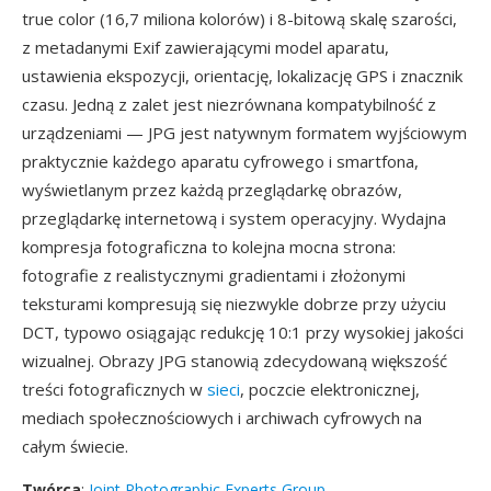
true color (16,7 miliona kolorów) i 8-bitową skalę szarości,
z metadanymi Exif zawierającymi model aparatu,
ustawienia ekspozycji, orientację, lokalizację GPS i znacznik
czasu. Jedną z zalet jest niezrównana kompatybilność z
urządzeniami — JPG jest natywnym formatem wyjściowym
praktycznie każdego aparatu cyfrowego i smartfona,
wyświetlanym przez każdą przeglądarkę obrazów,
przeglądarkę internetową i system operacyjny. Wydajna
kompresja fotograficzna to kolejna mocna strona:
fotografie z realistycznymi gradientami i złożonymi
teksturami kompresują się niezwykle dobrze przy użyciu
DCT, typowo osiągając redukcję 10:1 przy wysokiej jakości
wizualnej. Obrazy JPG stanowią zdecydowaną większość
treści fotograficznych w
sieci
, poczcie elektronicznej,
mediach społecznościowych i archiwach cyfrowych na
całym świecie.
Twórca
:
Joint Photographic Experts Group