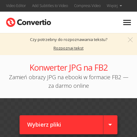
Video Editor
Add Subtitles to Video
Compress Video
Więcej
Czy potrzebny do rozpoznawania tekstu?
Rozpoznaj tekst
Konwerter JPG na FB2
Zamień obrazy JPG na ebooki w formacie FB2 —
za darmo online
Wybierz pliki