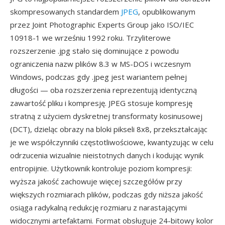
skompresowanych standardem
JPEG
, opublikowanym
przez Joint Photographic Experts Group jako ISO/IEC
10918-1 we wrześniu 1992 roku. Trzyliterowe
rozszerzenie .jpg stało się dominujące z powodu
ograniczenia nazw plików 8.3 w MS-DOS i wczesnym
Windows, podczas gdy .jpeg jest wariantem pełnej
długości — oba rozszerzenia reprezentują identyczną
zawartość pliku i kompresję. JPEG stosuje kompresję
stratną z użyciem dyskretnej transformaty kosinusowej
(DCT), dzieląc obrazy na bloki pikseli 8x8, przekształcając
je we współczynniki częstotliwościowe, kwantyzując w celu
odrzucenia wizualnie nieistotnych danych i kodując wynik
entropijnie. Użytkownik kontroluje poziom kompresji:
wyższa jakość zachowuje więcej szczegółów przy
większych rozmiarach plików, podczas gdy niższa jakość
osiąga radykalną redukcję rozmiaru z narastającymi
widocznymi artefaktami. Format obsługuje 24-bitowy kolor