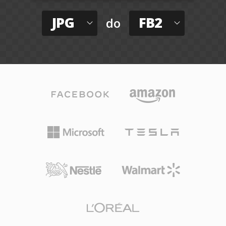
JPG
FB2
do