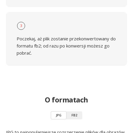
3
Poczekaj, aż plik zostanie przekonwertowany do
formatu fb2; od razu po konwersji możesz go
pobrać.
O formatach
JPG
FB2
JPG to najpopularniejsze rozszerzenie plików dla obrazów