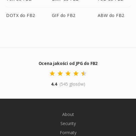
DOTX do FB2
GIF do FB2
ABW do FB2
Ocena jakości od JPG do FB2
4.4
(545 głosów)
About
Security
Formaty