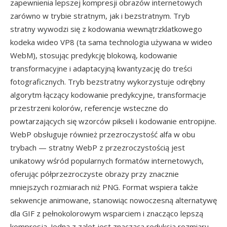
zapewnienia lepszej kompresji obrazów internetowych
zarówno w trybie stratnym, jak i bezstratnym. Tryb
stratny wywodzi się z kodowania wewnątrzklatkowego
kodeka wideo VP8 (ta sama technologia używana w wideo
WebM), stosując predykcję blokową, kodowanie
transformacyjne i adaptacyjną kwantyzację do treści
fotograficznych. Tryb bezstratny wykorzystuje odrębny
algorytm łączący kodowanie predykcyjne, transformacje
przestrzeni kolorów, referencje wsteczne do
powtarzających się wzorców pikseli i kodowanie entropijne.
WebP obsługuje również przezroczystość alfa w obu
trybach — stratny WebP z przezroczystością jest
unikatowy wśród popularnych formatów internetowych,
oferując półprzezroczyste obrazy przy znacznie
mniejszych rozmiarach niż PNG. Format wspiera także
sekwencje animowane, stanowiąc nowoczesną alternatywę
dla GIF z pełnokolorowym wsparciem i znacząco lepszą
kompresją. Jedną z zalet jest znacząca redukcja rozmiaru