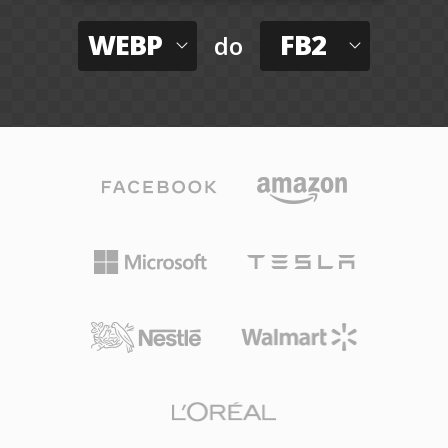
WEBP
FB2
do