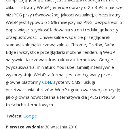
pliku — stratny WebP generuje obrazy o 25-35% mniejsze
niż JPEG przy równoważnej jakości wizualnej, a bezstratny
WebP jest typowo o 26% mniejszy niż PNG, bezpośrednio
poprawiając szybkość ładowania stron i redukując koszty
przepustowości. Uniwersalne wsparcie przeglądarek
stanowi kolejną kluczową zaletę: Chrome, Firefox, Safari,
Edge i wszystkie przeglądarki mobilne renderują WebP
natywnie. Kluczowa infrastruktura internetowa Google
(wyszukiwarka, miniaturki YouTube, Gmail) intensywnie
wykorzystuje WebP, a format jest obsługiwany przez
główne platformy
CDN
, systemy CMS i usługi
przetwarzania obrazów. WebP ugruntował swoją pozycję
jako główna nowoczesna alternatywa dla JPEG i PNG w
treściach internetowych.
Twórca
:
Google
Pierwsze wydanie
: 30 września 2010