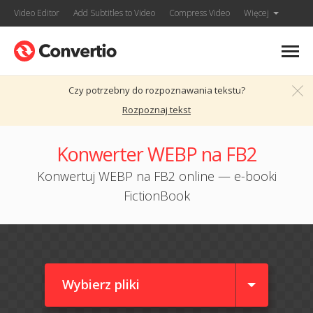
Video Editor
Add Subtitles to Video
Compress Video
Więcej
Czy potrzebny do rozpoznawania tekstu?
Rozpoznaj tekst
Konwerter WEBP na FB2
Konwertuj WEBP na FB2 online — e-booki
FictionBook
Wybierz pliki