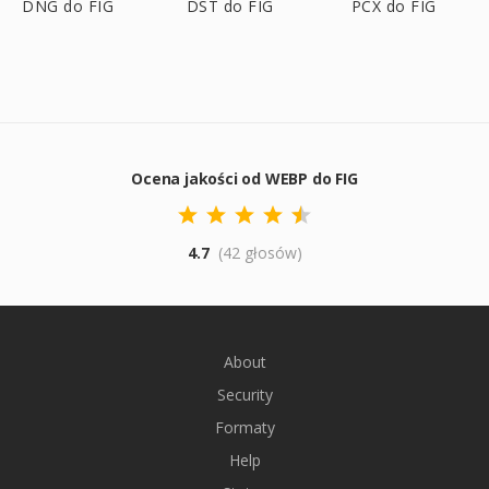
DNG do FIG
DST do FIG
PCX do FIG
Ocena jakości od WEBP do FIG
4.7
(42 głosów)
About
Security
Formaty
Help