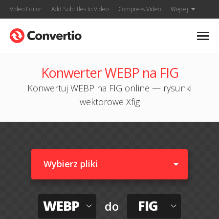
Video Editor
Add Subtitles to Video
Compress Video
Więcej
Konwerter WEBP na FIG
Konwertuj WEBP na FIG online — rysunki
wektorowe Xfig
Wybierz pliki
WEBP
FIG
do