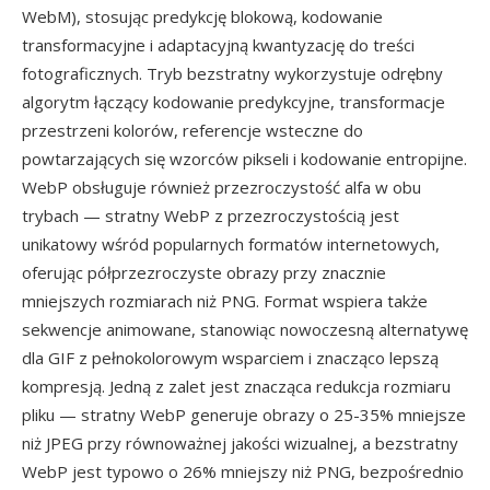
WebM), stosując predykcję blokową, kodowanie
transformacyjne i adaptacyjną kwantyzację do treści
fotograficznych. Tryb bezstratny wykorzystuje odrębny
algorytm łączący kodowanie predykcyjne, transformacje
przestrzeni kolorów, referencje wsteczne do
powtarzających się wzorców pikseli i kodowanie entropijne.
WebP obsługuje również przezroczystość alfa w obu
trybach — stratny WebP z przezroczystością jest
unikatowy wśród popularnych formatów internetowych,
oferując półprzezroczyste obrazy przy znacznie
mniejszych rozmiarach niż PNG. Format wspiera także
sekwencje animowane, stanowiąc nowoczesną alternatywę
dla GIF z pełnokolorowym wsparciem i znacząco lepszą
kompresją. Jedną z zalet jest znacząca redukcja rozmiaru
pliku — stratny WebP generuje obrazy o 25-35% mniejsze
niż JPEG przy równoważnej jakości wizualnej, a bezstratny
WebP jest typowo o 26% mniejszy niż PNG, bezpośrednio