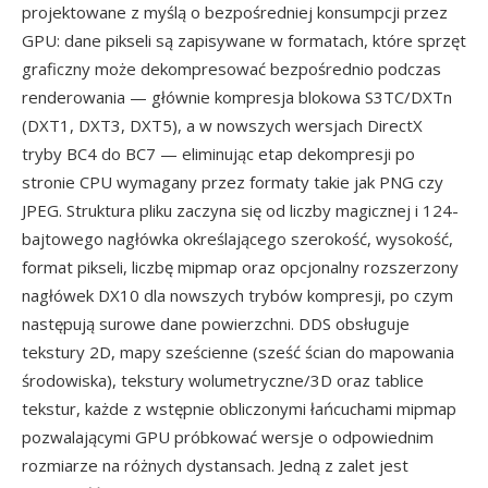
projektowane z myślą o bezpośredniej konsumpcji przez
GPU: dane pikseli są zapisywane w formatach, które sprzęt
graficzny może dekompresować bezpośrednio podczas
renderowania — głównie kompresja blokowa S3TC/DXTn
(DXT1, DXT3, DXT5), a w nowszych wersjach DirectX
tryby BC4 do BC7 — eliminując etap dekompresji po
stronie CPU wymagany przez formaty takie jak PNG czy
JPEG. Struktura pliku zaczyna się od liczby magicznej i 124-
bajtowego nagłówka określającego szerokość, wysokość,
format pikseli, liczbę mipmap oraz opcjonalny rozszerzony
nagłówek DX10 dla nowszych trybów kompresji, po czym
następują surowe dane powierzchni. DDS obsługuje
tekstury 2D, mapy sześcienne (sześć ścian do mapowania
środowiska), tekstury wolumetryczne/3D oraz tablice
tekstur, każde z wstępnie obliczonymi łańcuchami mipmap
pozwalającymi GPU próbkować wersje o odpowiednim
rozmiarze na różnych dystansach. Jedną z zalet jest