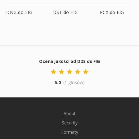
DNG do FIG
DST do FIG
PCX do FIG
Ocena jakości od DDS do FIG
5.0
(1 głosów)
About
Security
Formaty