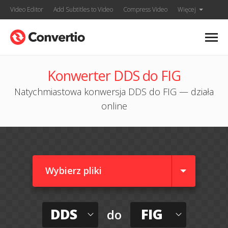
Video Editor
Add Subtitles to Video
Compress Video
Więcej
Konwerter DDS do FIG
Natychmiastowa konwersja DDS do FIG — działa
online
Wybierz pliki
DDS
FIG
do