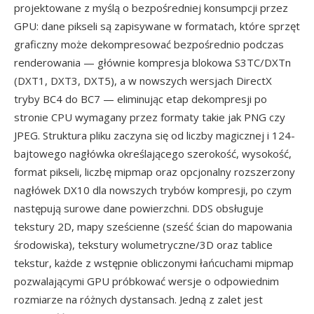
projektowane z myślą o bezpośredniej konsumpcji przez
GPU: dane pikseli są zapisywane w formatach, które sprzęt
graficzny może dekompresować bezpośrednio podczas
renderowania — głównie kompresja blokowa S3TC/DXTn
(DXT1, DXT3, DXT5), a w nowszych wersjach DirectX
tryby BC4 do BC7 — eliminując etap dekompresji po
stronie CPU wymagany przez formaty takie jak PNG czy
JPEG. Struktura pliku zaczyna się od liczby magicznej i 124-
bajtowego nagłówka określającego szerokość, wysokość,
format pikseli, liczbę mipmap oraz opcjonalny rozszerzony
nagłówek DX10 dla nowszych trybów kompresji, po czym
następują surowe dane powierzchni. DDS obsługuje
tekstury 2D, mapy sześcienne (sześć ścian do mapowania
środowiska), tekstury wolumetryczne/3D oraz tablice
tekstur, każde z wstępnie obliczonymi łańcuchami mipmap
pozwalającymi GPU próbkować wersje o odpowiednim
rozmiarze na różnych dystansach. Jedną z zalet jest