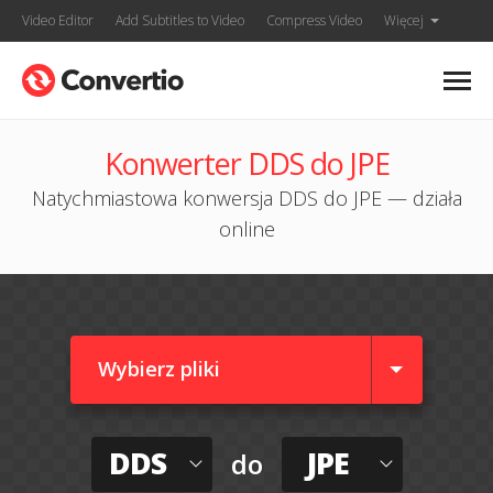
Video Editor
Add Subtitles to Video
Compress Video
Więcej
Konwerter DDS do JPE
Natychmiastowa konwersja DDS do JPE — działa
online
Wybierz pliki
DDS
JPE
do