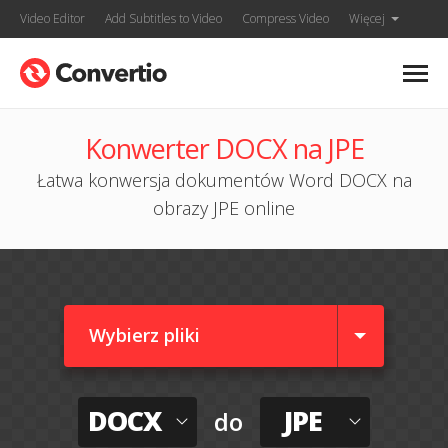
Video Editor
Add Subtitles to Video
Compress Video
Więcej
Konwerter DOCX na JPE
Łatwa konwersja dokumentów Word DOCX na
obrazy JPE online
Wybierz pliki
DOCX
JPE
do