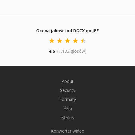
Ocena jakości od DOCX do JPE
4.6
(1,183 głosów)
About
Security
Formaty
Help
Status
Konwerter wideo