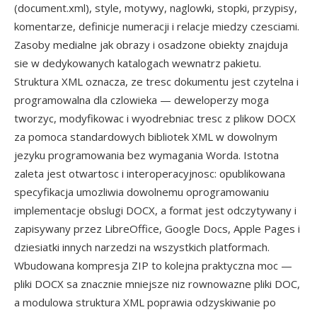
(document.xml), style, motywy, naglowki, stopki, przypisy,
komentarze, definicje numeracji i relacje miedzy czesciami.
Zasoby medialne jak obrazy i osadzone obiekty znajduja
sie w dedykowanych katalogach wewnatrz pakietu.
Struktura XML oznacza, ze tresc dokumentu jest czytelna i
programowalna dla czlowieka — deweloperzy moga
tworzyc, modyfikowac i wyodrebniac tresc z plikow DOCX
za pomoca standardowych bibliotek XML w dowolnym
jezyku programowania bez wymagania Worda. Istotna
zaleta jest otwartosc i interoperacyjnosc: opublikowana
specyfikacja umozliwia dowolnemu oprogramowaniu
implementacje obslugi DOCX, a format jest odczytywany i
zapisywany przez LibreOffice, Google Docs, Apple Pages i
dziesiatki innych narzedzi na wszystkich platformach.
Wbudowana kompresja ZIP to kolejna praktyczna moc —
pliki DOCX sa znacznie mniejsze niz rownowazne pliki DOC,
a modulowa struktura XML poprawia odzyskiwanie po