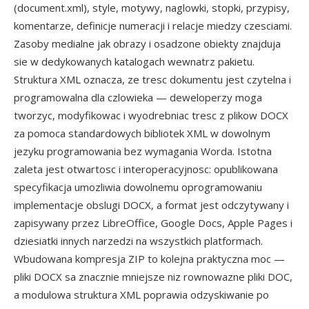
(document.xml), style, motywy, naglowki, stopki, przypisy,
komentarze, definicje numeracji i relacje miedzy czesciami.
Zasoby medialne jak obrazy i osadzone obiekty znajduja
sie w dedykowanych katalogach wewnatrz pakietu.
Struktura XML oznacza, ze tresc dokumentu jest czytelna i
programowalna dla czlowieka — deweloperzy moga
tworzyc, modyfikowac i wyodrebniac tresc z plikow DOCX
za pomoca standardowych bibliotek XML w dowolnym
jezyku programowania bez wymagania Worda. Istotna
zaleta jest otwartosc i interoperacyjnosc: opublikowana
specyfikacja umozliwia dowolnemu oprogramowaniu
implementacje obslugi DOCX, a format jest odczytywany i
zapisywany przez LibreOffice, Google Docs, Apple Pages i
dziesiatki innych narzedzi na wszystkich platformach.
Wbudowana kompresja ZIP to kolejna praktyczna moc —
pliki DOCX sa znacznie mniejsze niz rownowazne pliki DOC,
a modulowa struktura XML poprawia odzyskiwanie po