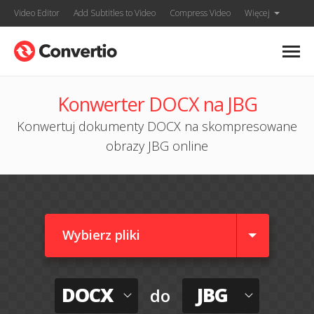
Video Editor
Add Subtitles to Video
Compress Video
Więcej
Konwerter DOCX na JBG
Konwertuj dokumenty DOCX na skompresowane
obrazy JBG online
Wybierz pliki
DOCX
JBG
do