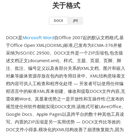
关于格式
DOCX
JPE
DOCX是
Microsoft Word
自Office 2007起的默认文档格式,基
于Office Open XML(OOXML)标准,已发布为ECMA-376并被
采纳为ISO/IEC 29500。DOCX文件是一个ZIP压缩包,包含描
述文档正文(document.xml)、样式、主题、页眉、页脚、脚
注、批注、编号定义以及各部分关系的XML文档。图片和嵌入
对象等媒体资源存放在包内的专用目录中。XML结构意味着文
档内容可供人工检查和程序化处理 — 开发者可以使用任何编
程语言中的标准XML库来创建、修改和提取DOCX文件内容,无
需依赖Word。其显著优势之一是开放性和互操作性:已发布的
规范使任何软件都能实现DOCX支持,该格式可被LibreOffice、
Google Docs、Apple Pages以及跨平台的数十种其他工具读
写。内置的ZIP压缩是另一实用优势 — DOCX文件比等效的
DOC文件小得多,模块化的XML结构改善了崩溃恢复能力,因为