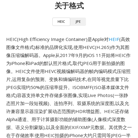
关于格式
HEIC
JPE
HEIC(High Efficiency Image Container)是Apple对
HEIF
(高效
图像文件格式)标准的品牌化实现,使用HEVC(H.265)作为其图
像压缩编解码器。Apple从2017年9月的iOS 11开始将HEIC作
为iPhone和iPad的默认照片格式,取代JPEG用于新拍摄的图
像。HEIC文件使用HEVC视频编解码器的帧内编码模式压缩照
片,运用复杂的预测、变换和熵编码技术,在同等视觉质量下比
JPEG实现约50%的压缩率提升。ISOBMFF(ISO基本媒体文件
格式)容器支持单文件存储多张图像,实现Live Photos(一张静
态照片加一段短视频)、连拍序列、双摄系统的深度图,以及允
许兼容显示器渲染扩展动态范围的HDR增益图。HEIC还存储
Alpha通道、用于计算摄影功能的辅助图像(人像模式深度数
据、语义分割蒙版),以及全面的EXIF/XMP元数据。其优势之一
在于存储效率:使用HEIC拍摄的iPhone大约只需同等JPEG一半