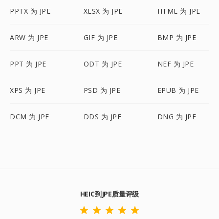
PPTX 为 JPE
XLSX 为 JPE
HTML 为 JPE
ARW 为 JPE
GIF 为 JPE
BMP 为 JPE
PPT 为 JPE
ODT 为 JPE
NEF 为 JPE
XPS 为 JPE
PSD 为 JPE
EPUB 为 JPE
DCM 为 JPE
DDS 为 JPE
DNG 为 JPE
HEIC到JPE质量评级