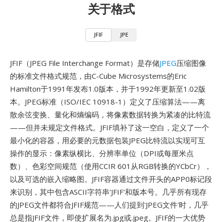
关于格式
JFIF
JPE
JFIF（JPEG File Interchange Format）是存储
JPEG
压缩图像
的标准文件格式规范，由C-Cube Microsystems的Eric
Hamilton于1991年发布1.0版本，并于1992年更新至1.02版
本。JPEG标准（ISO/IEC 10918-1）定义了压缩算法——离
散余弦变换、量化和熵编码，将像素数据转换为紧凑的比特流
——但并未规定文件格式。JFIF填补了这一空白，定义了一个
最小化的容器，用必要的元数据包装JPEG比特流以实现可互
操作的显示：像素纵横比、分辨率单位（DPI或每厘米点
数）、色彩空间规范（使用CCIR 601从RGB转换的YCbCr），
以及可选的嵌入缩略图。JFIF容器通过文件开头的APP0标记段
来识别，其中包含ASCII字符串'JFIF'和版本号。几乎所有现存
的JPEG文件都符合JFIF规范——人们提到'JPEG文件'时，几乎
总是指JFIF文件，即使扩展名为.jpg或.jpeg。JFIF的一大优势