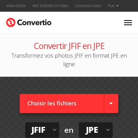
Video Editor
Add Subtitles to Video
Compress Video
Plus
Convertir JFIF en JPE
Transformez vos photos JFIF en format JPE en
ligne
Choisir les fichiers
JFIF
JPE
en