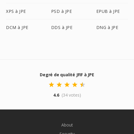
XPS à JPE
PSD à JPE
EPUB à JPE
DCM à JPE
DDS à JPE
DNG à JPE
Degré de qualité JFIF à JPE
4.6
(34 votes)
About
Security