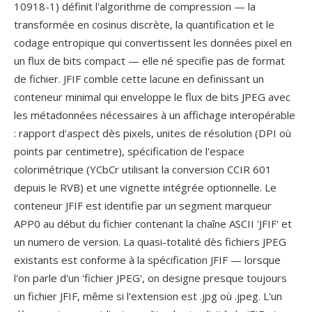
10918-1) définit l'algorithme de compression — la
transformée en cosinus discrète, la quantification et le
codage entropique qui convertissent les données pixel en
un flux de bits compact — elle né specifie pas de format
de fichier. JFIF comble cette lacune en definissant un
conteneur minimal qui enveloppe le flux de bits JPEG avec
les métadonnées nécessaires à un affichage interopérable
: rapport d'aspect dès pixels, unites de résolution (DPI où
points par centimetre), spécification de l'espace
colorimétrique (YCbCr utilisant la conversion CCIR 601
depuis le RVB) et une vignette intégrée optionnelle. Le
conteneur JFIF est identifie par un segment marqueur
APP0 au début du fichier contenant la chaîne ASCII 'JFIF' et
un numero de version. La quasi-totalité dès fichiers JPEG
existants est conforme à la spécification JFIF — lorsque
l'on parle d'un 'fichier JPEG', on designe presque toujours
un fichier JFIF, même si l'extension est .jpg où .jpeg. L'un