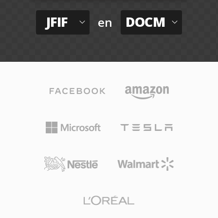
JFIF
DOCM
en