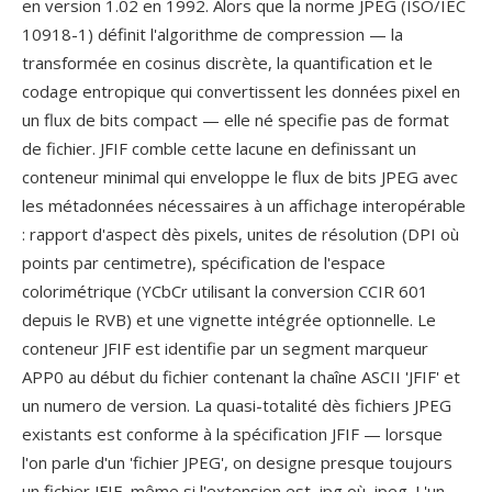
en version 1.02 en 1992. Alors que la norme JPEG (ISO/IEC
10918-1) définit l'algorithme de compression — la
transformée en cosinus discrète, la quantification et le
codage entropique qui convertissent les données pixel en
un flux de bits compact — elle né specifie pas de format
de fichier. JFIF comble cette lacune en definissant un
conteneur minimal qui enveloppe le flux de bits JPEG avec
les métadonnées nécessaires à un affichage interopérable
: rapport d'aspect dès pixels, unites de résolution (DPI où
points par centimetre), spécification de l'espace
colorimétrique (YCbCr utilisant la conversion CCIR 601
depuis le RVB) et une vignette intégrée optionnelle. Le
conteneur JFIF est identifie par un segment marqueur
APP0 au début du fichier contenant la chaîne ASCII 'JFIF' et
un numero de version. La quasi-totalité dès fichiers JPEG
existants est conforme à la spécification JFIF — lorsque
l'on parle d'un 'fichier JPEG', on designe presque toujours
un fichier JFIF, même si l'extension est .jpg où .jpeg. L'un