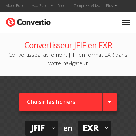
Video Editor
Add Subtitles to Video
Compress Video
Plus
Convertisseur JFIF en EXR
Convertissez facilement JFIF en format EXR dans
votre navigateur
Choisir les fichiers
JFIF
EXR
en