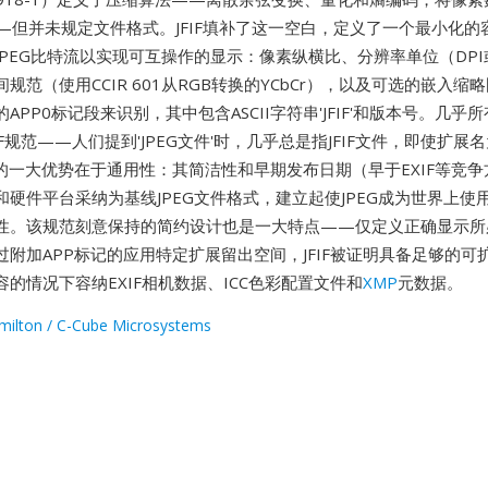
—但并未规定文件格式。JFIF填补了这一空白，定义了一个最小化的
JPEG比特流以实现可互操作的显示：像素纵横比、分辨率单位（DP
规范（使用CCIR 601从RGB转换的YCbCr），以及可选的嵌入缩略图
APP0标记段来识别，其中包含ASCII字符串'JFIF'和版本号。几乎所
F规范——人们提到'JPEG文件'时，几乎总是指JFIF文件，即使扩展名为
JFIF的一大优势在于通用性：其简洁性和早期发布日期（早于EXIF等竞
和硬件平台采纳为基线JPEG文件格式，建立起使JPEG成为世界上使
性。该规范刻意保持的简约设计也是一大特点——仅定义正确显示所
过附加APP标记的应用特定扩展留出空间，JFIF被证明具备足够的可
的情况下容纳EXIF相机数据、ICC色彩配置文件和
XMP
元数据。
amilton / C-Cube Microsystems