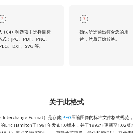
2
3
从 104+ 种选项中选择目标
确认所选输出符合您的用
格式：JPG、PDF、PNG、
途，然后开始转换。
JPEG、DXF、SVG 等。
关于此格式
ile Interchange Format）是存储
JPEG
压缩图像的标准文件格式规范，由
ems的Eric Hamilton于1991年发布1.0版本，并于1992年更新至1.02
C 10918-1）定义了压缩算法——离散余弦变换、量化和熵编码，将像