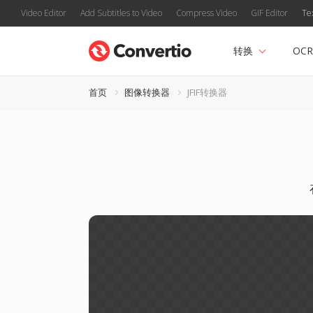
Video Editor
Add Subtitles to Video
Compress Video
GIF Editor
Te
转换
OCR
首页
图像转换器
JFIF转换器