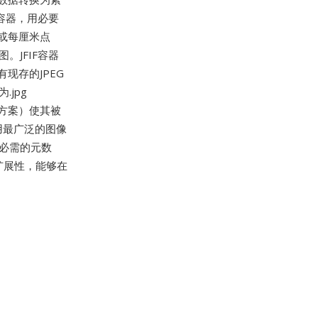
容器，用必要
I或每厘米点
。JFIF容器
有现存的JPEG
.jpg
争方案）使其被
用最广泛的图像
必需的元数
扩展性，能够在