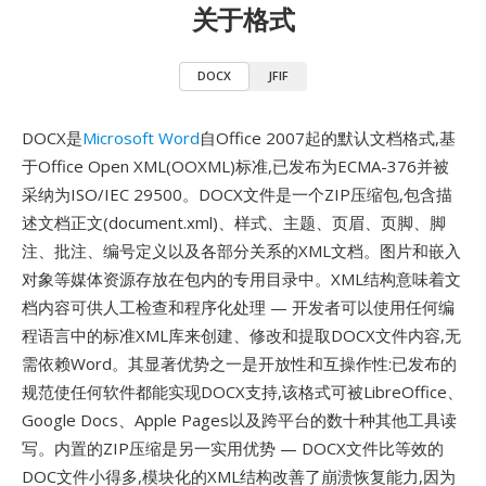
关于格式
DOCX
JFIF
DOCX是
Microsoft Word
自Office 2007起的默认文档格式,基
于Office Open XML(OOXML)标准,已发布为ECMA-376并被
采纳为ISO/IEC 29500。DOCX文件是一个ZIP压缩包,包含描
述文档正文(document.xml)、样式、主题、页眉、页脚、脚
注、批注、编号定义以及各部分关系的XML文档。图片和嵌入
对象等媒体资源存放在包内的专用目录中。XML结构意味着文
档内容可供人工检查和程序化处理 — 开发者可以使用任何编
程语言中的标准XML库来创建、修改和提取DOCX文件内容,无
需依赖Word。其显著优势之一是开放性和互操作性:已发布的
规范使任何软件都能实现DOCX支持,该格式可被LibreOffice、
Google Docs、Apple Pages以及跨平台的数十种其他工具读
写。内置的ZIP压缩是另一实用优势 — DOCX文件比等效的
DOC文件小得多,模块化的XML结构改善了崩溃恢复能力,因为