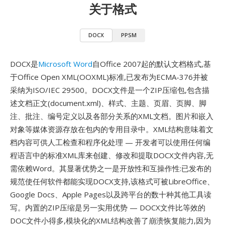
关于格式
DOCX
PPSM
DOCX是
Microsoft Word
自Office 2007起的默认文档格式,基
于Office Open XML(OOXML)标准,已发布为ECMA-376并被
采纳为ISO/IEC 29500。DOCX文件是一个ZIP压缩包,包含描
述文档正文(document.xml)、样式、主题、页眉、页脚、脚
注、批注、编号定义以及各部分关系的XML文档。图片和嵌入
对象等媒体资源存放在包内的专用目录中。XML结构意味着文
档内容可供人工检查和程序化处理 — 开发者可以使用任何编
程语言中的标准XML库来创建、修改和提取DOCX文件内容,无
需依赖Word。其显著优势之一是开放性和互操作性:已发布的
规范使任何软件都能实现DOCX支持,该格式可被LibreOffice、
Google Docs、Apple Pages以及跨平台的数十种其他工具读
写。内置的ZIP压缩是另一实用优势 — DOCX文件比等效的
DOC文件小得多,模块化的XML结构改善了崩溃恢复能力,因为