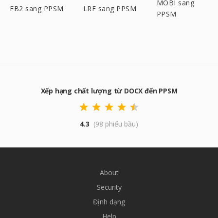
MOBI sang
FB2 sang PPSM
LRF sang PPSM
PPSM
Xếp hạng chất lượng từ DOCX đến PPSM
4.3
(98 phiếu bầu)
About
Security
Định dạng
Help