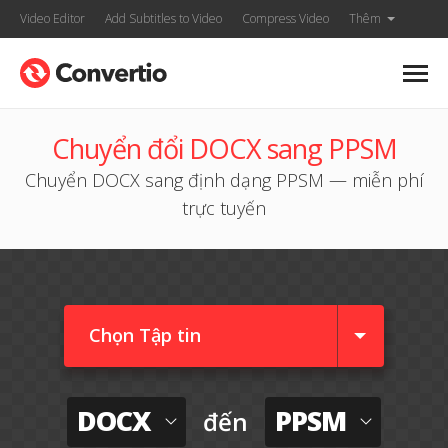
Video Editor
Add Subtitles to Video
Compress Video
Thêm
Chuyển đổi DOCX sang PPSM
Chuyển DOCX sang định dạng PPSM — miễn phí
trực tuyến
Chọn Tập tin
DOCX
PPSM
đến