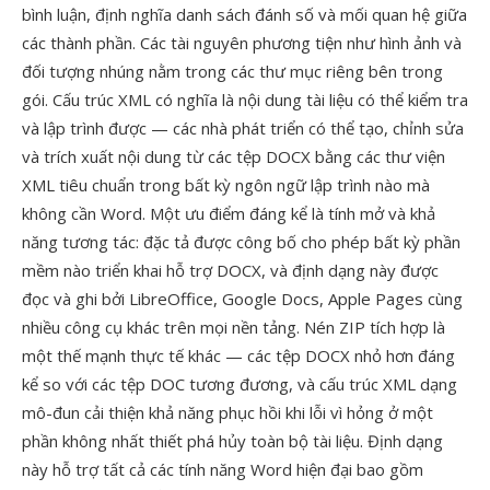
bình luận, định nghĩa danh sách đánh số và mối quan hệ giữa
các thành phần. Các tài nguyên phương tiện như hình ảnh và
đối tượng nhúng nằm trong các thư mục riêng bên trong
gói. Cấu trúc XML có nghĩa là nội dung tài liệu có thể kiểm tra
và lập trình được — các nhà phát triển có thể tạo, chỉnh sửa
và trích xuất nội dung từ các tệp DOCX bằng các thư viện
XML tiêu chuẩn trong bất kỳ ngôn ngữ lập trình nào mà
không cần Word. Một ưu điểm đáng kể là tính mở và khả
năng tương tác: đặc tả được công bố cho phép bất kỳ phần
mềm nào triển khai hỗ trợ DOCX, và định dạng này được
đọc và ghi bởi LibreOffice, Google Docs, Apple Pages cùng
nhiều công cụ khác trên mọi nền tảng. Nén ZIP tích hợp là
một thế mạnh thực tế khác — các tệp DOCX nhỏ hơn đáng
kể so với các tệp DOC tương đương, và cấu trúc XML dạng
mô-đun cải thiện khả năng phục hồi khi lỗi vì hỏng ở một
phần không nhất thiết phá hủy toàn bộ tài liệu. Định dạng
này hỗ trợ tất cả các tính năng Word hiện đại bao gồm