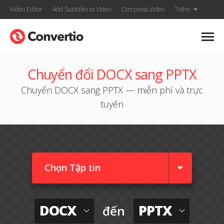
Video Editor
Add Subtitles to Video
Compress Video
Thêm
Chuyển đổi DOCX sang PPTX
Chuyển DOCX sang PPTX — miễn phí và trực
tuyến
Chọn Tập tin
DOCX
PPTX
đến