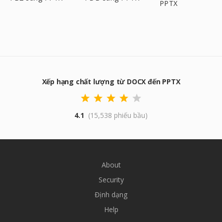
PPTX
Xếp hạng chất lượng từ DOCX đến PPTX
4.1
(15,538 phiếu bầu)
About
Security
Định dạng
Help