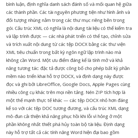
bình luận, định nghĩa danh sách đánh số và mối quan hệ giữa
các thành phần. Các tài nguyên phương tiện như hình ảnh và
đối tượng nhúng nằm trong các thư mục riêng bên trong
gói. Cấu trúc XML có nghĩa là nội dung tài liệu có thể kiểm tra
và lập trình được — các nhà phát triển có thể tạo, chỉnh sửa
và trích xuất nội dung từ các tệp DOCX bằng các thư viện
XML tiêu chuẩn trong bất kỳ ngôn ngữ lập trình nào mà
không cần Word. Một ưu điểm đáng kể là tính mở và khả
năng tương tác: đặc tả được công bố cho phép bất kỳ phần
mềm nào triển khai hỗ trợ DOCX, và định dạng này được
đọc và ghi bởi LibreOffice, Google Docs, Apple Pages cùng
nhiều công cụ khác trên mọi nền tảng. Nén ZIP tích hợp là
một thế mạnh thực tế khác — các tệp DOCX nhỏ hơn đáng
kể so với các tệp DOC tương đương, và cấu trúc XML dạng
mô-đun cải thiện khả năng phục hồi khi lỗi vì hỏng ở một
phần không nhất thiết phá hủy toàn bộ tài liệu. Định dạng
này hỗ trợ tất cả các tính năng Word hiện đại bao gồm