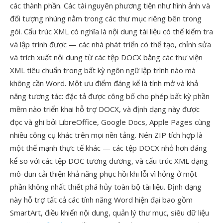
các thành phần. Các tài nguyên phương tiện như hình ảnh và
đối tượng nhúng nằm trong các thư mục riêng bên trong
gói. Cấu trúc XML có nghĩa là nội dung tài liệu có thể kiểm tra
và lập trình được — các nhà phát triển có thể tạo, chỉnh sửa
và trích xuất nội dung từ các tệp DOCX bằng các thư viện
XML tiêu chuẩn trong bất kỳ ngôn ngữ lập trình nào mà
không cần Word. Một ưu điểm đáng kể là tính mở và khả
năng tương tác: đặc tả được công bố cho phép bất kỳ phần
mềm nào triển khai hỗ trợ DOCX, và định dạng này được
đọc và ghi bởi LibreOffice, Google Docs, Apple Pages cùng
nhiều công cụ khác trên mọi nền tảng. Nén ZIP tích hợp là
một thế mạnh thực tế khác — các tệp DOCX nhỏ hơn đáng
kể so với các tệp DOC tương đương, và cấu trúc XML dạng
mô-đun cải thiện khả năng phục hồi khi lỗi vì hỏng ở một
phần không nhất thiết phá hủy toàn bộ tài liệu. Định dạng
này hỗ trợ tất cả các tính năng Word hiện đại bao gồm
SmartArt, điều khiển nội dung, quản lý thư mục, siêu dữ liệu