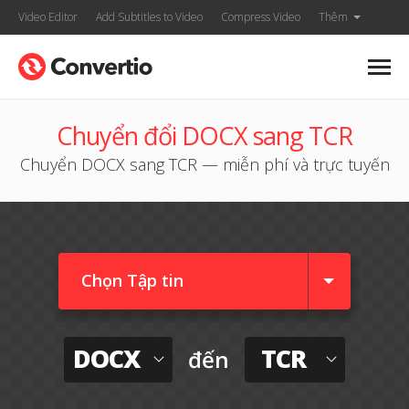
Video Editor
Add Subtitles to Video
Compress Video
Thêm
Chuyển đổi DOCX sang TCR
Chuyển DOCX sang TCR — miễn phí và trực tuyến
Chọn Tập tin
DOCX
TCR
đến