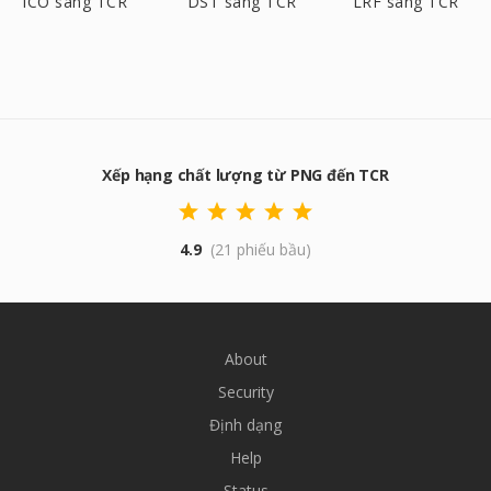
ICO sang TCR
DST sang TCR
LRF sang TCR
Xếp hạng chất lượng từ PNG đến TCR
4.9
(21 phiếu bầu)
About
Security
Định dạng
Help
Status