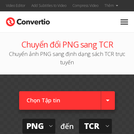
Video Editor
Add Subtitles to Video
Compress Video
Thêm
Chuyển đổi PNG sang TCR
Chuyển ảnh PNG sang định dạng sách TCR trực
tuyến
Chọn Tập tin
PNG
TCR
đến