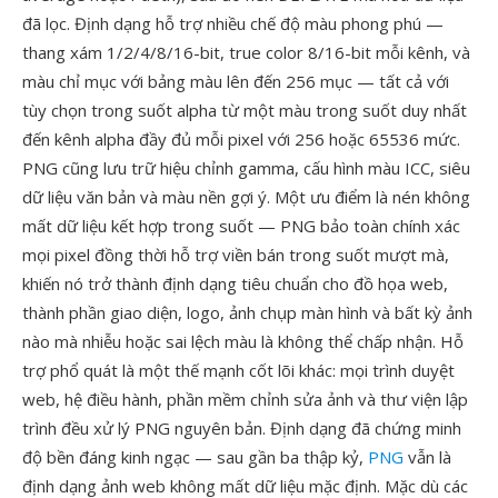
đã lọc. Định dạng hỗ trợ nhiều chế độ màu phong phú —
thang xám 1/2/4/8/16-bit, true color 8/16-bit mỗi kênh, và
màu chỉ mục với bảng màu lên đến 256 mục — tất cả với
tùy chọn trong suốt alpha từ một màu trong suốt duy nhất
đến kênh alpha đầy đủ mỗi pixel với 256 hoặc 65536 mức.
PNG cũng lưu trữ hiệu chỉnh gamma, cấu hình màu ICC, siêu
dữ liệu văn bản và màu nền gợi ý. Một ưu điểm là nén không
mất dữ liệu kết hợp trong suốt — PNG bảo toàn chính xác
mọi pixel đồng thời hỗ trợ viền bán trong suốt mượt mà,
khiến nó trở thành định dạng tiêu chuẩn cho đồ họa web,
thành phần giao diện, logo, ảnh chụp màn hình và bất kỳ ảnh
nào mà nhiễu hoặc sai lệch màu là không thể chấp nhận. Hỗ
trợ phổ quát là một thế mạnh cốt lõi khác: mọi trình duyệt
web, hệ điều hành, phần mềm chỉnh sửa ảnh và thư viện lập
trình đều xử lý PNG nguyên bản. Định dạng đã chứng minh
độ bền đáng kinh ngạc — sau gần ba thập kỷ,
PNG
vẫn là
định dạng ảnh web không mất dữ liệu mặc định. Mặc dù các