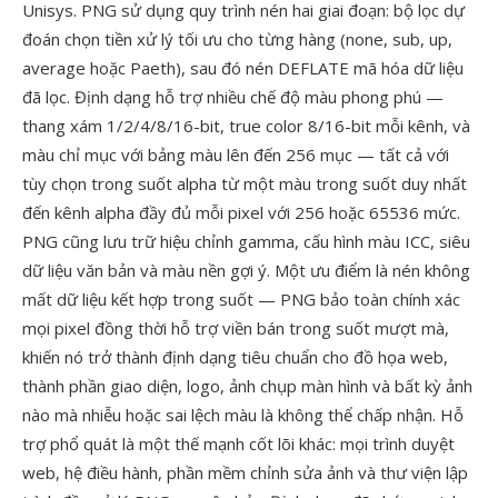
Unisys. PNG sử dụng quy trình nén hai giai đoạn: bộ lọc dự
đoán chọn tiền xử lý tối ưu cho từng hàng (none, sub, up,
average hoặc Paeth), sau đó nén DEFLATE mã hóa dữ liệu
đã lọc. Định dạng hỗ trợ nhiều chế độ màu phong phú —
thang xám 1/2/4/8/16-bit, true color 8/16-bit mỗi kênh, và
màu chỉ mục với bảng màu lên đến 256 mục — tất cả với
tùy chọn trong suốt alpha từ một màu trong suốt duy nhất
đến kênh alpha đầy đủ mỗi pixel với 256 hoặc 65536 mức.
PNG cũng lưu trữ hiệu chỉnh gamma, cấu hình màu ICC, siêu
dữ liệu văn bản và màu nền gợi ý. Một ưu điểm là nén không
mất dữ liệu kết hợp trong suốt — PNG bảo toàn chính xác
mọi pixel đồng thời hỗ trợ viền bán trong suốt mượt mà,
khiến nó trở thành định dạng tiêu chuẩn cho đồ họa web,
thành phần giao diện, logo, ảnh chụp màn hình và bất kỳ ảnh
nào mà nhiễu hoặc sai lệch màu là không thể chấp nhận. Hỗ
trợ phổ quát là một thế mạnh cốt lõi khác: mọi trình duyệt
web, hệ điều hành, phần mềm chỉnh sửa ảnh và thư viện lập