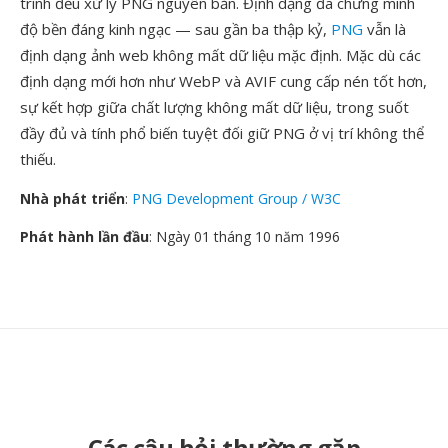
trình đều xử lý PNG nguyên bản. Định dạng đã chứng minh
độ bền đáng kinh ngạc — sau gần ba thập kỷ,
PNG
vẫn là
định dạng ảnh web không mất dữ liệu mặc định. Mặc dù các
định dạng mới hơn như WebP và AVIF cung cấp nén tốt hơn,
sự kết hợp giữa chất lượng không mất dữ liệu, trong suốt
đầy đủ và tính phổ biến tuyệt đối giữ PNG ở vị trí không thể
thiếu.
Nhà phát triển
:
PNG Development Group / W3C
Phát hành lần đầu
: Ngày 01 tháng 10 năm 1996
Các câu hỏi thường gặp