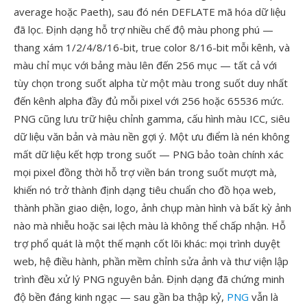
average hoặc Paeth), sau đó nén DEFLATE mã hóa dữ liệu
đã lọc. Định dạng hỗ trợ nhiều chế độ màu phong phú —
thang xám 1/2/4/8/16-bit, true color 8/16-bit mỗi kênh, và
màu chỉ mục với bảng màu lên đến 256 mục — tất cả với
tùy chọn trong suốt alpha từ một màu trong suốt duy nhất
đến kênh alpha đầy đủ mỗi pixel với 256 hoặc 65536 mức.
PNG cũng lưu trữ hiệu chỉnh gamma, cấu hình màu ICC, siêu
dữ liệu văn bản và màu nền gợi ý. Một ưu điểm là nén không
mất dữ liệu kết hợp trong suốt — PNG bảo toàn chính xác
mọi pixel đồng thời hỗ trợ viền bán trong suốt mượt mà,
khiến nó trở thành định dạng tiêu chuẩn cho đồ họa web,
thành phần giao diện, logo, ảnh chụp màn hình và bất kỳ ảnh
nào mà nhiễu hoặc sai lệch màu là không thể chấp nhận. Hỗ
trợ phổ quát là một thế mạnh cốt lõi khác: mọi trình duyệt
web, hệ điều hành, phần mềm chỉnh sửa ảnh và thư viện lập
trình đều xử lý PNG nguyên bản. Định dạng đã chứng minh
độ bền đáng kinh ngạc — sau gần ba thập kỷ,
PNG
vẫn là