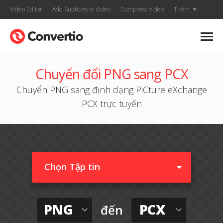
Video Editor
Add Subtitles to Video
Compress Video
Thêm
Chuyển đổi PNG sang PCX
Chuyển PNG sang định dạng PiCture eXchange
PCX trực tuyến
Chọn Tập tin
PNG
PCX
đến