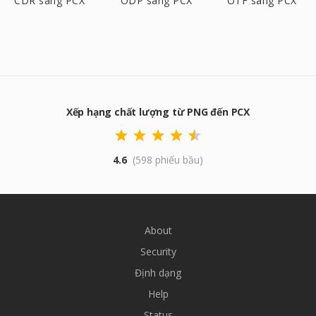
CDR sang PCX
ODP sang PCX
OTF sang PCX
Xếp hạng chất lượng từ PNG đến PCX
4.6
(598 phiếu bầu)
About
Security
Định dạng
Help
Status