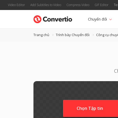
Video Editor
Add Subtitles to Video
Compress Video
GIF Editor
Te
Chuyển đổi
Trang chủ
Trình bày Chuyển đổi
Công cụ chuy
C
Chọn Tập tin