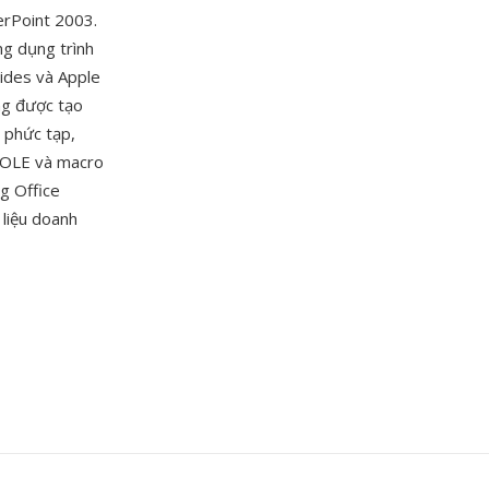
werPoint 2003.
g dụng trình
lides và Apple
ng được tạo
ủ phức tạp,
t OLE và macro
g Office
 liệu doanh