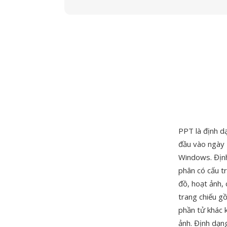
PPT là định d
đầu vào ngày
Windows. Định
phân có cấu tr
đồ, hoạt ảnh, 
trang chiếu g
phần tử khác 
ảnh. Định dạn