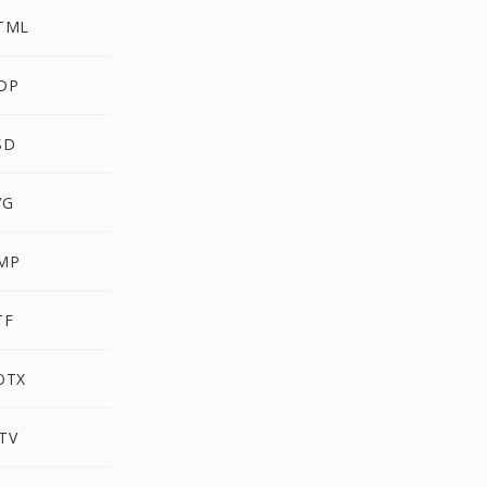
HTML
ODP
SD
VG
BMP
TF
OTX
TV