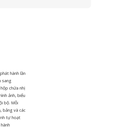
 phát hành lần
n sang
 hộp chứa nhị
hình ảnh, biểu
ội bộ. Mỗi
h, bảng và các
ình tự hoạt
t hành