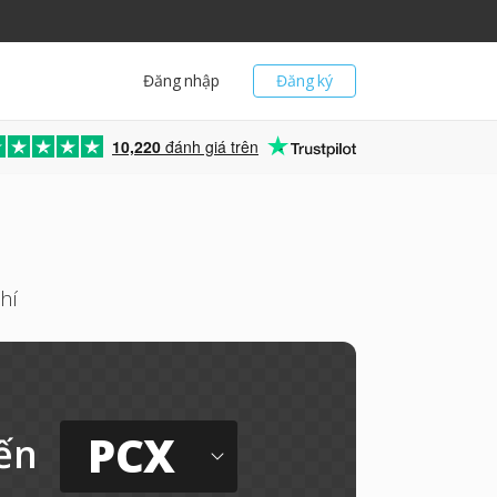
Đăng nhập
Đăng ký
10,220
đánh giá trên
hí
PCX
ến