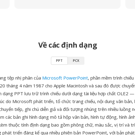
Về các định dạng
PPT
PCX
ạng tệp nhị phân của
Microsoft PowerPoint
, phần mềm trình chiếu
 20 tháng 4 năm 1987 cho Apple Macintosh và sau đó được chuyể
 dạng PPT lưu trữ trình chiếu dưới dạng tài liệu hợp chất OLE2 —
úc do Microsoft phát triển, tổ chức trang chiếu, nội dung văn bản, 
chuyển tiếp, ghi chú diễn giả và đối tượng nhúng trên nhiều luồng n
ồm các bản ghi hình dạng mô tả hộp văn bản, hình tự động, hình ản
kèm thuộc tính định dạng bao gồm phông chữ, màu sắc, vị trí và tr
g phát triển đáng kể qua nhiều phiên bản PowerPoint, với bản phá