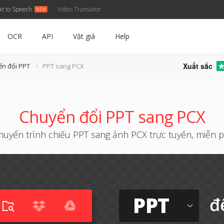
xt to Speech
Video Translator
OCR
API
Vật giá
Help
Xuất sắc
ển đổi PPT
PPT sang PCX
Chuyển đổi PPT sang PCX
huyển trình chiếu PPT sang ảnh PCX trực tuyến, miễn p
PPT
đ