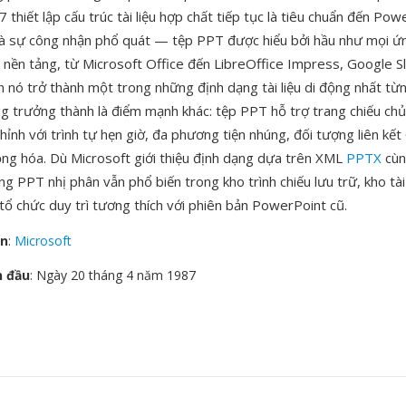
thiết lập cấu trúc tài liệu hợp chất tiếp tục là tiêu chuẩn đến Po
à sự công nhận phổ quát — tệp PPT được hiểu bởi hầu như mọi ứn
i nền tảng, từ Microsoft Office đến LibreOffice Impress, Google S
n nó trở thành một trong những định dạng tài liệu di động nhất từ
ăng trưởng thành là điểm mạnh khác: tệp PPT hỗ trợ trang chiếu ch
hỉnh với trình tự hẹn giờ, đa phương tiện nhúng, đối tượng liên kế
ng hóa. Dù Microsoft giới thiệu định dạng dựa trên XML
PPTX
cùn
g PPT nhị phân vẫn phổ biến trong kho trình chiếu lưu trữ, kho tài
tổ chức duy trì tương thích với phiên bản PowerPoint cũ.
ển
:
Microsoft
n đầu
: Ngày 20 tháng 4 năm 1987