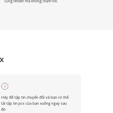
cũng render mà không chậm trễ.
CX
3
Hãy để tập tin chuyển đổi và bạn có thể
tải tập tin pcx của bạn xuống ngay sau
đó