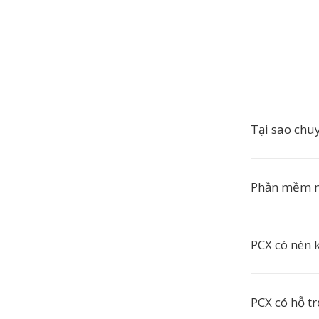
Tại sao chu
Phần mềm n
PCX có nén 
PCX có hỗ t