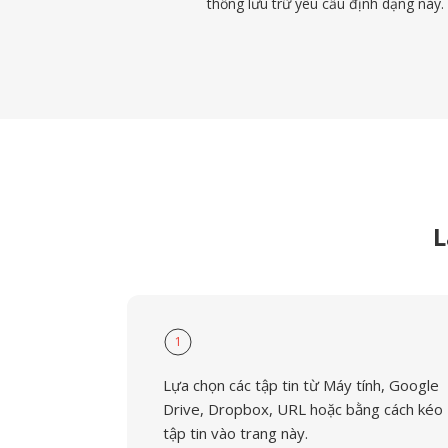
thống lưu trữ yêu cầu định dạng này.
L
1
Lựa chọn các tập tin từ Máy tính, Google
Drive, Dropbox, URL hoặc bằng cách kéo
tập tin vào trang này.