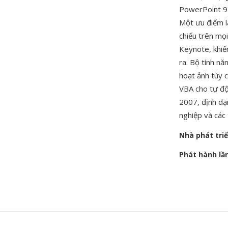
PowerPoint 97 
Một ưu điểm l
chiếu trên mọ
Keynote, khiế
ra. Bộ tính n
hoạt ảnh tùy c
VBA cho tự độ
2007, định dạn
nghiệp và các 
Nhà phát tri
Phát hành lầ