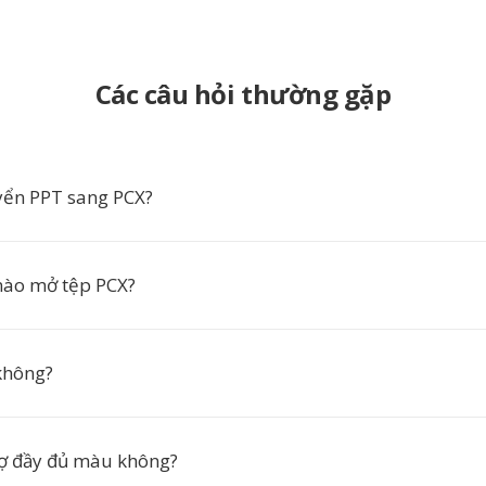
Các câu hỏi thường gặp
yển PPT sang PCX?
ào mở tệp PCX?
không?
rợ đầy đủ màu không?