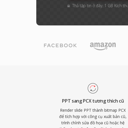
Thả tập tin ở đây. 1 GB Kích th
PPT sang PCX tương thích cũ
Render slide PPT thành bitmap PCX
để tích hợp với công cụ xuất bản cũ,
trình chỉnh sửa đồ họa cũ hoặc hệ