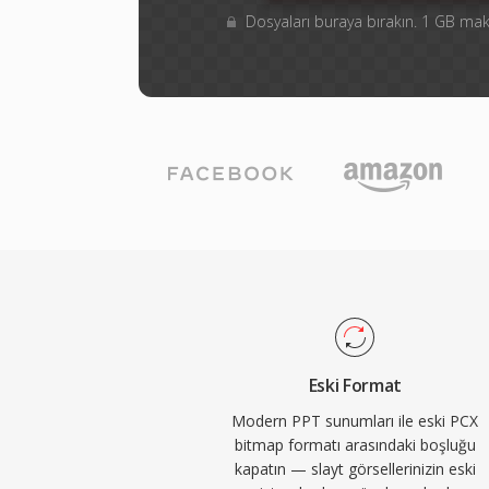
Dosyaları buraya bırakın. 1 GB m
Eski Format
Modern PPT sunumları ile eski PCX
bitmap formatı arasındaki boşluğu
kapatın — slayt görsellerinizin eski