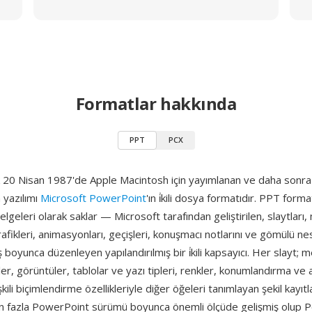
Formatlar hakkında
PPT
PCX
rak 20 Nisan 1987'de Apple Macintosh için yayımlanan ve daha son
 yazılımı
Microsoft PowerPoint
'ın i̇kili dosya formatıdır. PPT forma
lgeleri olarak saklar — Microsoft tarafından geliştirilen, slaytları, m
rafikleri, animasyonları, geçişleri, konuşmacı notlarını ve gömülü ne
ış boyunca düzenleyen yapılandırılmış bir i̇kili kapsayıcı. Her slayt; m
ler, görüntüler, tablolar ve yazı tipleri, renkler, konumlandırma v
ilişkili biçimlendirme özellikleriyle diğer öğeleri tanımlayan şekil kayıt
n fazla PowerPoint sürümü boyunca önemli ölçüde gelişmiş olup 