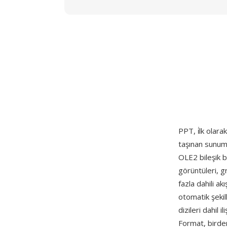
PPT, i̇lk ola
taşınan sunum
OLE2 bileşik be
görüntüleri, g
fazla dahili ak
otomatik şekil
dizileri dahil 
Format, birde