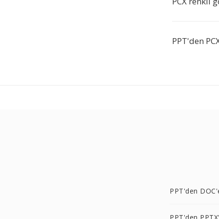
PCX renkli g
PPT'den PCX
PPT'den DOC'
PPT'den PPTX