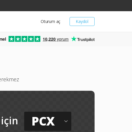
Oturum aç
Kaydol
mel
10,220
yorum
gerekmez
PCX
için