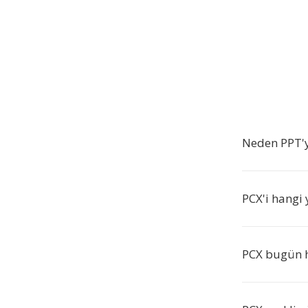
Neden PPT'y
PCX'i hangi 
PCX bugün h