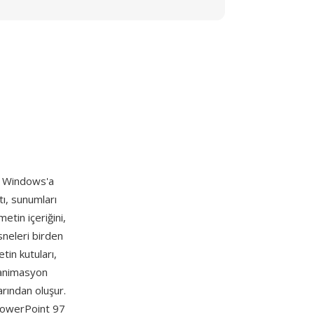
ra Windows'a
tı, sunumları
etin içeriğini,
sneleri birden
etin kutuları,
e animasyon
larından oluşur.
PowerPoint 97