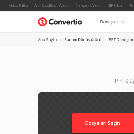
Video Editor
Add Subtitles to Video
Compress Video
GIF Editor
Te
Dönüştür
Ana Sayfa
Sunum Dönüştürücü
PPT Dönüştür
PPT sla
Dosyaları Seçin