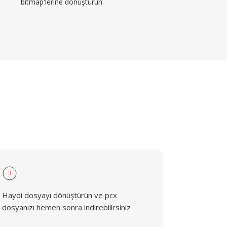
bitmap'lerine dönüştürün.
3
Haydi dosyayı dönüştürün ve pcx
dosyanızı hemen sonra indirebilirsiniz