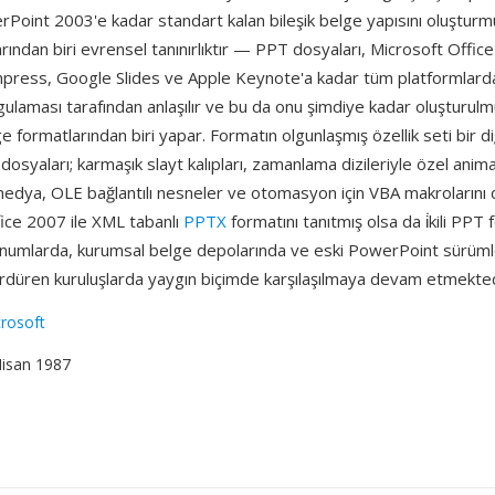
Point 2003'e kadar standart kalan bileşik belge yapısını oluşturm
arından biri evrensel tanınırlıktır — PPT dosyaları, Microsoft Office
mpress, Google Slides ve Apple Keynote'a kadar tüm platformlar
ulaması tarafından anlaşılır ve bu da onu şimdiye kadar oluşturul
lge formatlarından biri yapar. Formatın olgunlaşmış özellik seti bir d
osyaları; karmaşık slayt kalıpları, zamanlama dizileriyle özel anim
edya, OLE bağlantılı nesneler ve otomasyon için VBA makrolarını 
fice 2007 ile XML tabanlı
PPTX
formatını tanıtmış olsa da i̇kili PPT 
unumlarda, kurumsal belge depolarında ve eski PowerPoint sürüml
rdüren kuruluşlarda yaygın biçimde karşılaşılmaya devam etmekted
rosoft
Nisan 1987