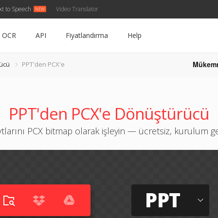
xt to Speech
Video Translator
OCR
API
Fiyatlandırma
Help
Mükem
ücü
PPT'den PCX'e
PPT'den PCX'e Dönüştürücü
ytlarını PCX bitmap olarak işleyin — ücretsiz, kurulum 
PPT