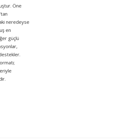
uştur. Öne
'tan
daki neredeyse
muş en
iğer güçlü
asyonlar,
destekler.
formatı;
eriyle
ir.