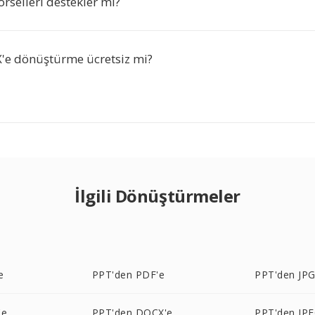
örselleri destekler mi?
'e dönüştürme ücretsiz mi?
İlgili Dönüştürmeler
e
PPT'den PDF'e
PPT'den JPG
'e
PPT'den DOCX'e
PPT'den JPE