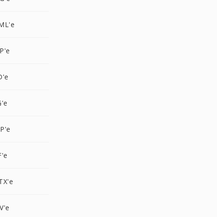
ML'e
P'e
D'e
G'e
P'e
F'e
TX'e
V'e