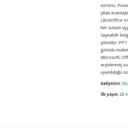
sürümü, Power
çıkan avantajl
LibreOffice I
her sunum uyg
taşınabilir be
yönüdür: PPT d
gömülü multim
Microsoft, Of
arşivlenmiş s
uyumluluğu sü
Geliştirici
:
Mic
İlk yayın
: 20 